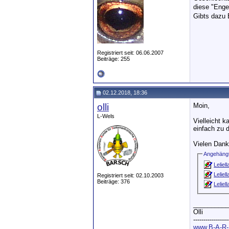
diese "Enge
Gibts dazu 
Registriert seit: 06.06.2007
Beiträge: 255
02.12.2018, 18:36
olli
Moin,
L-Wels
Vielleicht k
einfach zu 
Vielen Dan
Angehängt
Leliel
Leliel
Registriert seit: 02.10.2003
Beiträge: 376
Leliel
__________
Olli
-----------------
www.B-A-R-