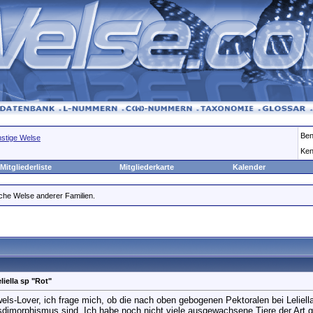
Ben
nstige Welse
Ken
Mitgliederliste
Mitgliederkarte
Kalender
he Welse anderer Familien.
liella sp "Rot"
ls-Lover, ich frage mich, ob die nach oben gebogenen Pektoralen bei Leliella
dimorphismus sind. Ich habe noch nicht viele ausgewachsene Tiere der Art