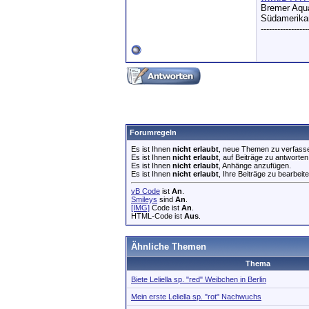
Bremer Aqua
Südamerikan
-----------------
Forumregeln
Es ist Ihnen
nicht erlaubt
, neue Themen zu verfass
Es ist Ihnen
nicht erlaubt
, auf Beiträge zu antworten
Es ist Ihnen
nicht erlaubt
, Anhänge anzufügen.
Es ist Ihnen
nicht erlaubt
, Ihre Beiträge zu bearbeite
vB Code
ist
An
.
Smileys
sind
An
.
[IMG]
Code ist
An
.
HTML-Code ist
Aus
.
Ähnliche Themen
Thema
Biete Leliella sp. "red" Weibchen in Berlin
Mein erste Leliella sp. "rot" Nachwuchs