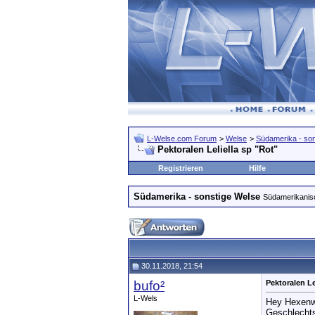
L-Welse.com Forum
>
Welse
>
Südamerika - so
Pektoralen Leliella sp "Rot"
Registrieren
Hilfe
Südamerika - sonstige Welse
Südamerikanisc
30.11.2018, 21:54
bufo²
Pektoralen Le
L-Wels
Hey Hexenwe
Geschlechts