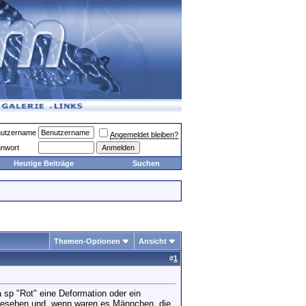
utzername
Angemeldet bleiben?
nwort
Heutige Beiträge
Suchen
Themen-Optionen
Ansicht
#
1
 sp "Rot" eine Deformation oder ein
 gesehen und, wenn waren es Männchen, die