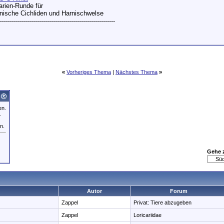
rien-Runde für
ische Cichliden und Harnischwelse
----------------------------------------------------------
«
Vorheriges Thema
|
Nächstes Thema
»
en.
.
n.
Gehe 
Autor
Forum
Zappel
Privat: Tiere abzugeben
Zappel
Loricariidae