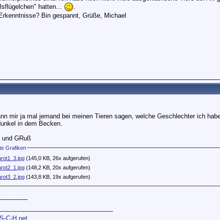
lsflügelchen" hatten...
.
Erkenntnisse? Bin gespannt, Grüße, Michael
ann mir ja mal jemand bei meinen Tieren sagen, welche Geschlechter ich habe. 
dunkel in dem Becken.
k und GRuß
e Grafiken
larot1_3.jpg
(145,0 KB, 26x aufgerufen)
larot2_1.jpg
(148,2 KB, 20x aufgerufen)
larot3_2.jpg
(143,8 KB, 19x aufgerufen)
________
----------------------------------------------------------
S-C-H.net