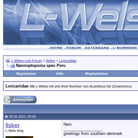
L-Welse.com Forum
>
Welse
>
Loricariidae
Nannoptopoma spec Peru
Registrieren
Hilfe
Mitgliederliste
Loricariidae
Alle L-Welse mit und ohne Nummer von
Acanthicus
bis
Zonancistrus
08.06.2023, 09:08
fisker
Nein
__________________
L-Wels King
greetings from southern denmark