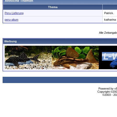
Ähnliche Themen
Thema
Peru-Lieferung
Patrick.
peru-altum
katharina
Alle Zeitangab
Werbung
Powered by vBu
Copyright ©2000
©2003 - 2