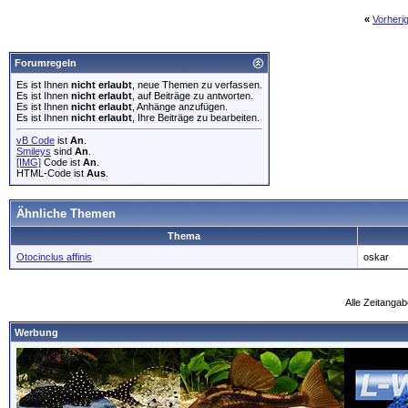
«
Vorheri
Forumregeln
Es ist Ihnen
nicht erlaubt
, neue Themen zu verfassen.
Es ist Ihnen
nicht erlaubt
, auf Beiträge zu antworten.
Es ist Ihnen
nicht erlaubt
, Anhänge anzufügen.
Es ist Ihnen
nicht erlaubt
, Ihre Beiträge zu bearbeiten.
vB Code
ist
An
.
Smileys
sind
An
.
[IMG]
Code ist
An
.
HTML-Code ist
Aus
.
Ähnliche Themen
Thema
Otocinclus affinis
oskar
Alle Zeitangab
Werbung