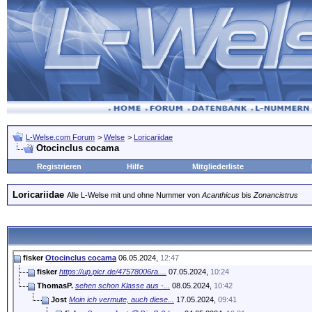
L-Welse.com Forum
>
Welse
>
Loricariidae
Otocinclus cocama
Registrieren
Hilfe
Mitgliederliste
Loricariidae
Alle L-Welse mit und ohne Nummer von
Acanthicus
bis
Zonancistrus
fisker
Otocinclus cocama
06.05.2024,
12:47
fisker
https://up.picr.de/47578006ra....
07.05.2024,
10:24
ThomasP.
sehen schon Klasse aus -...
08.05.2024,
10:42
Jost
Moin ich vermute, auch diese...
17.05.2024,
09:41