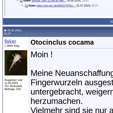
fisker
Servus Jost 😊 Die Br?der...
24.05.2024,
19:01
fisker
https://up.picr.de/48311797bo....
01.07.2024,
09:07
Vo
06.05.2024,
12:47
fisker
Otocinclus cocama
L-Wels King
Moin !
Meine Neuanschaffungen
Fingerwurzeln ausgest
Registriert seit:
11.04.2003
Ort: Brokstedt
untergebracht, weigern
Beiträge: 526
herzumachen.
Vielmehr sind sie nur 