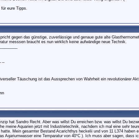
 für eure Tipps.
spricht gegen das günstige, zuverlässige und genaue gute alte Glasthermome
tur messsen braucht es nun wirklich keine aufwändige neue Technik.
________
_ _
niverseller Täuschung ist das Aussprechen von Wahrheit ein revolutionärer Akt
ann
rinzip hat Sandro Recht. Aber was willst Du erreichen bzw. was willst Du bez
he meine Aquarien jetzt mit Industrietechnik, nachdem ich mal eine sehr teu
 hatte. Mein gesamter Bestand Acarichthys heckelii und von 11 L374 haben es
as Aqariumwasser eine Temparatur von 40°C ). Ich muss aber sagen, dass ich