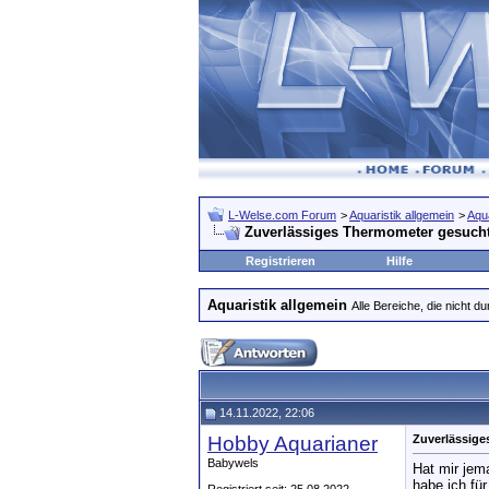
L-Welse.com Forum
>
Aquaristik allgemein
>
Aqua
Zuverlässiges Thermometer gesuch
Registrieren
Hilfe
Aquaristik allgemein
Alle Bereiche, die nicht 
14.11.2022, 22:06
Hobby Aquarianer
Zuverlässig
Babywels
Hat mir jem
habe ich für