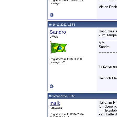
Registriert seit: 25.08.2022
Beiträge: 9
Vielen Dank
16.11.2022, 13:51
Sandro
Hallo, was 
Zum Tempera
L-Wels
__________
Mfg
Sandro
_ _ _ _ _ _ 
Registriert seit: 08.11.2003
Beiträge: 225
In Zeiten u
Heinrich M
02.02.2023, 19:56
maik
Hallo, im P
Ich überwac
Babywels
im Heizstab
kam hatte d
Registriert seit: 12.04.2004