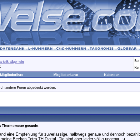
Ben
ristik allgemein
t
Ken
Mitgliederliste
Mitgliederkarte
Kalender
durch andere Foren abgedeckt werden.
es Thermometer gesucht
and eine Empfehlung für zuverlässige, halbwegs genaue und dennoch bezah
 meine Becken Tetra TH Digital. Die sind aber leider völlig ungenau :-(