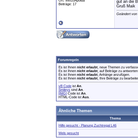
Ort: 99510Apolda
gut an die 
Beiträge: 17
Gruß Maik
Geändert von
Forumregeln
Es ist Ihnen
nicht erlaubt
, neue Themen zu verfass
Es ist Ihnen
nicht erlaubt
, auf Beiträge zu antworten
Es ist Ihnen
nicht erlaubt
, Anhänge anzufügen.
Es ist Ihnen
nicht erlaubt
, Ihre Beiträge zu bearbeite
vB Code
ist
An
.
Smileys
sind
An
.
[IMG]
Code ist
An
.
HTML-Code ist
Aus
.
Ähnliche Themen
Thema
Hilfe gesucht - Planung Zuchtregal L46
Wels gesucht