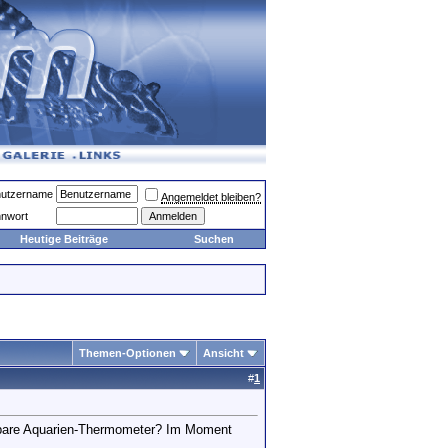
utzername
Angemeldet bleiben?
nwort
Heutige Beiträge
Suchen
Themen-Optionen
Ansicht
#
1
lbare Aquarien-Thermometer? Im Moment