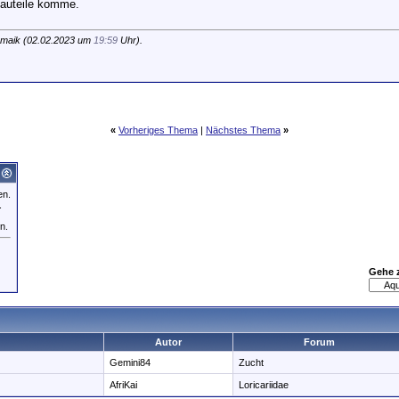
Bauteile komme.
 maik (02.02.2023 um
19:59
Uhr).
«
Vorheriges Thema
|
Nächstes Thema
»
en.
.
n.
Gehe 
Autor
Forum
Gemini84
Zucht
AfriKai
Loricariidae