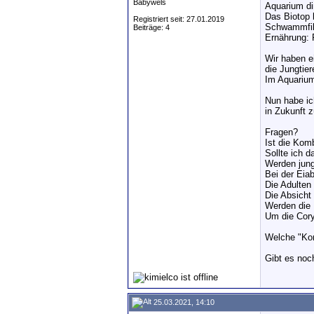
Babywels
Aquarium d
Das Biotop 
Registriert seit: 27.01.2019
Schwammfil
Beiträge: 4
Ernährung: 
Wir haben e
die Jungtie
Im Aquarium
Nun habe ic
in Zukunft 
Fragen?
Ist die Kom
Sollte ich 
Werden jung
Bei der Eia
Die Adulten
Die Absicht
Werden die 
Um die Cory
Welche "Kon
Gibt es noc
25.03.2021, 14:10