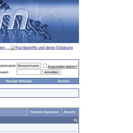
utzername
Angemeldet bleiben?
nwort
Heutige Beiträge
Suchen
Themen-Optionen
Ansicht
#
1