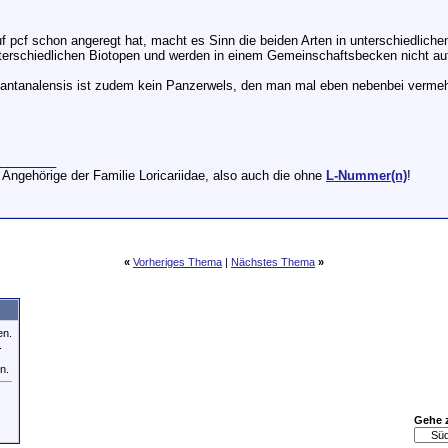
uf pcf schon angeregt hat, macht es Sinn die beiden Arten in unterschiedlic
terschiedlichen Biotopen und werden in einem Gemeinschaftsbecken nicht a
antanalensis ist zudem kein Panzerwels, den man mal eben nebenbei vermehrt
________
 Angehörige der Familie Loricariidae, also auch die ohne
L-Nummer(n)
!
«
Vorheriges Thema
|
Nächstes Thema
»
en.
.
n.
Gehe 