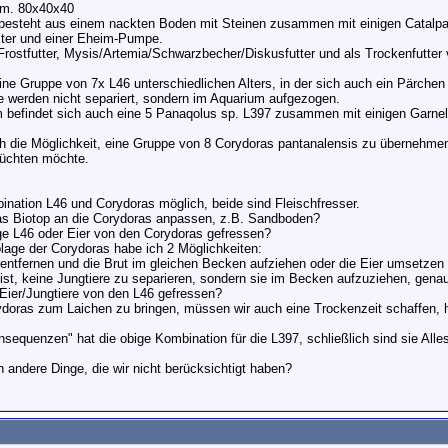
im. 80x40x40
besteht aus einem nackten Boden mit Steinen zusammen mit einigen Catalpa
ter und einer Eheim-Pumpe.
Frostfutter, Mysis/Artemia/Schwarzbecher/Diskusfutter und als Trockenfutter 
ine Gruppe von 7x L46 unterschiedlichen Alters, in der sich auch ein Pärche
re werden nicht separiert, sondern im Aquarium aufgezogen.
 befindet sich auch eine 5 Panaqolus sp. L397 zusammen mit einigen Garne
h die Möglichkeit, eine Gruppe von 8 Corydoras pantanalensis zu übernehmen, 
züchten möchte.
bination L46 und Corydoras möglich, beide sind Fleischfresser.
das Biotop an die Corydoras anpassen, z.B. Sandboden?
e L46 oder Eier von den Corydoras gefressen?
blage der Corydoras habe ich 2 Möglichkeiten:
 entfernen und die Brut im gleichen Becken aufziehen oder die Eier umsetzen
 ist, keine Jungtiere zu separieren, sondern sie im Becken aufzuziehen, genau
Eier/Jungtiere von den L46 gefressen?
doras zum Laichen zu bringen, müssen wir auch eine Trockenzeit schaffen, 
sequenzen" hat die obige Kombination für die L397, schließlich sind sie Alle
h andere Dinge, die wir nicht berücksichtigt haben?