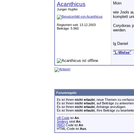
Acanthicus
Moin
Junger Hupfer
wie Jools a
komplett un
Registriert seit: 13.12.2003
Corydoras p
Beiträge: 5.960
werden.
lg Daniel
__________
"L-Welse"
:
Forumregeln
Es ist Ihnen
nicht erlaubt
, neue Themen zu verfass
Es ist Ihnen
nicht erlaubt
, auf Beiträge zu antworten
Es ist Ihnen
nicht erlaubt
, Anhänge anzufügen.
Es ist Ihnen
nicht erlaubt
, Ihre Beiträge zu bearbeite
vB Code
ist
An
.
Smileys
sind
An
.
[IMG]
Code ist
An
.
HTML-Code ist
Aus
.