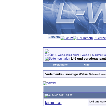
L-Welse.com Forum
>
Welse
>
Südamerika 
L46 und corydoras pant
Registrieren
Hilfe
Südamerika - sonstige Welse
Südamerikanisc
24.03.2021, 05:37
kimielco
L46 und cory