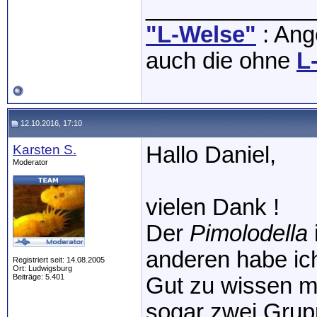
_____________
"L-Welse"
: Ange
auch die ohne
L
12.10.2016, 17:10
Karsten S.
Hallo Daniel,
Moderator
vielen Dank !
Der
Pimolodella
anderen habe ich
Registriert seit: 14.08.2005
Ort: Ludwigsburg
Beiträge: 5.401
Gut zu wissen m
sogar zwei Grup