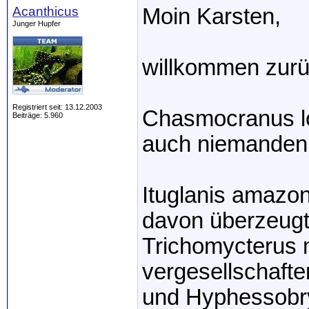
Acanthicus
Moin Karsten,
Junger Hupfer
willkommen zurü
Registriert seit: 13.12.2003
Chasmocranus lo
Beiträge: 5.960
auch niemanden 
Ituglanis amazoni
davon überzeugt 
Trichomycterus 
vergesellschafte
und Hyphessobr