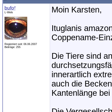
bufo²
Moin Karsten,
L-Wels
Ituglanis amazon
Coppename-Einz
Registriert seit: 06.06.2007
Beiträge: 255
Die Tiere sind a
durchsetzungsfä
innerartlich extr
auch die Becke
Kantenlänge bei 
Die Vergesellsc