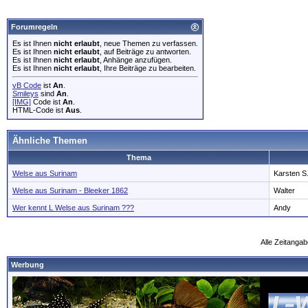
Forumregeln
Es ist Ihnen
nicht erlaubt
, neue Themen zu verfassen.
Es ist Ihnen
nicht erlaubt
, auf Beiträge zu antworten.
Es ist Ihnen
nicht erlaubt
, Anhänge anzufügen.
Es ist Ihnen
nicht erlaubt
, Ihre Beiträge zu bearbeiten.
vB Code
ist
An
.
Smileys
sind
An
.
[IMG]
Code ist
An
.
HTML-Code ist
Aus
.
Ähnliche Themen
Thema
Welse aus Surinam
Karsten S
Welse aus Surinam - Bleeker 1862
Walter
Wer kennt L Welse aus Surinam ???
Andy
Alle Zeitangab
Werbung