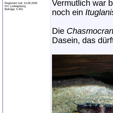
Vermutlich war 
Registriert seit: 14.08.2005
Ort: Ludwigsburg
Beiträge: 5.401
noch ein
Ituglani
Die
Chasmocra
Dasein, das dürf