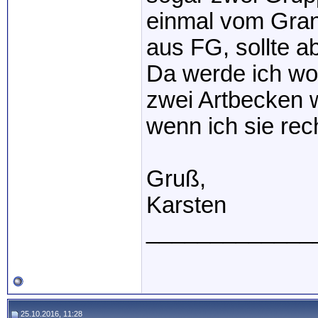
einmal vom Gran 
aus FG, sollte a
Da werde ich wo
zwei Artbecken 
wenn ich sie rech
Gruß,
Karsten
_____________
25.10.2016, 11:28