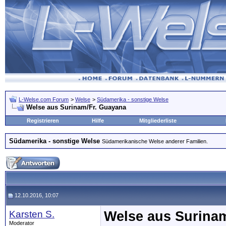
L-Welse.com Forum
>
Welse
>
Südamerika - sonstige Welse
Welse aus Surinam/Fr. Guayana
Registrieren
Hilfe
Mitgliederliste
Südamerika - sonstige Welse
Südamerikanische Welse anderer Familien.
12.10.2016, 10:07
Karsten S.
Welse aus Surina
Moderator