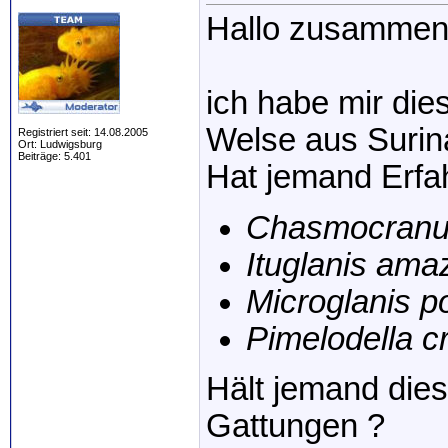
Hallo zusammen
ich habe mir die
Welse aus Surin
Registriert seit: 14.08.2005
Ort: Ludwigsburg
Beiträge: 5.401
Hat jemand Erfah
Chasmocranus
Ituglanis ama
Microglanis p
Pimelodella cr
Hält jemand die
Gattungen ?