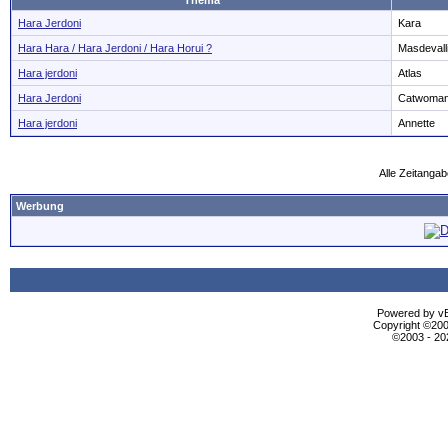
Thema
Hara Jerdoni
Kara
Hara Hara / Hara Jerdoni / Hara Horui ?
Masdevall
Hara jerdoni
Atlas
Hara Jerdoni
Catwoma
Hara jerdoni
Annette
Alle Zeitangab
Werbung
Powered by vBu
Copyright ©2000
©2003 - 2