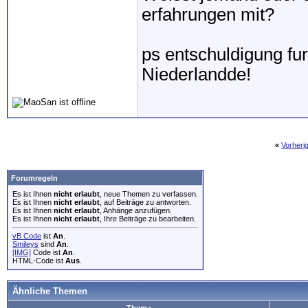
erfahrungen mit?
ps entschuldigung fu
Niederlandde!
«
Vorheri
Forumregeln
Es ist Ihnen
nicht erlaubt
, neue Themen zu verfassen.
Es ist Ihnen
nicht erlaubt
, auf Beiträge zu antworten.
Es ist Ihnen
nicht erlaubt
, Anhänge anzufügen.
Es ist Ihnen
nicht erlaubt
, Ihre Beiträge zu bearbeiten.
vB Code
ist
An
.
Smileys
sind
An
.
[IMG]
Code ist
An
.
HTML-Code ist
Aus
.
Ähnliche Themen