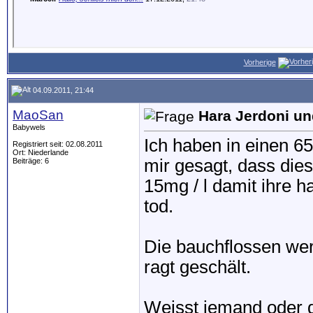
Vorherige
04.09.2011, 21:44
MaoSan
Hara Jerdoni un
Babywels
Ich haben in einen 6
Registriert seit: 02.08.2011
Ort: Niederlande
mir gesagt, dass dies
Beiträge: 6
15mg / l damit ihre h
tod.
Die bauchflossen werd
ragt geschält.
Weisst jemand oder 