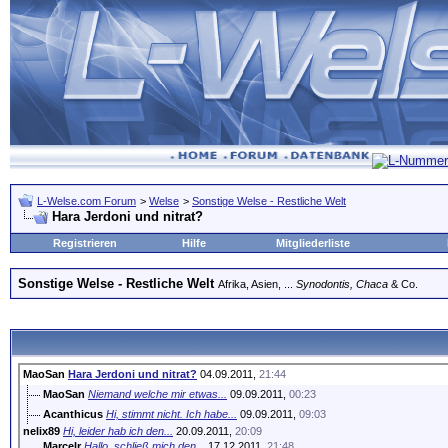
L-Welse.com Forum
>
Welse
>
Sonstige Welse - Restliche Welt
Hara Jerdoni und nitrat?
Registrieren
Hilfe
Mitgliederliste
Sonstige Welse - Restliche Welt
Afrika, Asien, ...
Synodontis, Chaca
& Co.
MaoSan
Hara Jerdoni und nitrat?
04.09.2011,
21:44
MaoSan
Niemand welche mir etwas...
09.09.2011,
00:23
Acanthicus
Hi, stimmt nicht. Ich habe...
09.09.2011,
09:03
nelix89
Hi, leider hab ich den...
20.09.2011,
20:09
Marcelr
Hallo, schließ mich den...
17.12.2011,
21:48