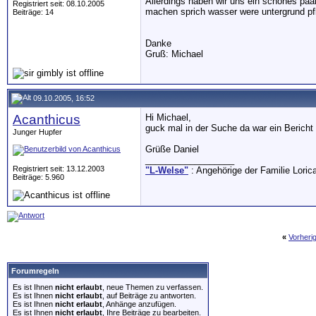
Allerdings haben wir uns ein schönes pa
Registriert seit: 08.10.2005
machen sprich wasser were untergrund pf
Beiträge: 14
Danke
Gruß: Michael
09.10.2005, 16:52
Acanthicus
Hi Michael,
guck mal in der Suche da war ein Bericht 
Junger Hupfer
Grüße Daniel
__________________
Registriert seit: 13.12.2003
"L-Welse"
: Angehörige der Familie Loric
Beiträge: 5.960
«
Vorheri
Forumregeln
Es ist Ihnen
nicht erlaubt
, neue Themen zu verfassen.
Es ist Ihnen
nicht erlaubt
, auf Beiträge zu antworten.
Es ist Ihnen
nicht erlaubt
, Anhänge anzufügen.
Es ist Ihnen
nicht erlaubt
, Ihre Beiträge zu bearbeiten.