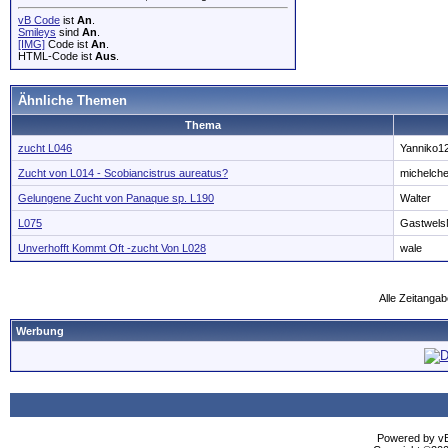
vB Code
ist
An
.
Smileys
sind
An
.
[IMG]
Code ist
An
.
HTML-Code ist
Aus
.
Ähnliche Themen
Thema
zucht L046
Yanniko1
Zucht von L014 - Scobiancistrus aureatus?
michelch
Gelungene Zucht von Panaque sp. L190
Walter
L075
Gastwels
Unverhofft Kommt Oft -zucht Von L028
wale
Alle Zeitangab
Werbung
Powered by vBu