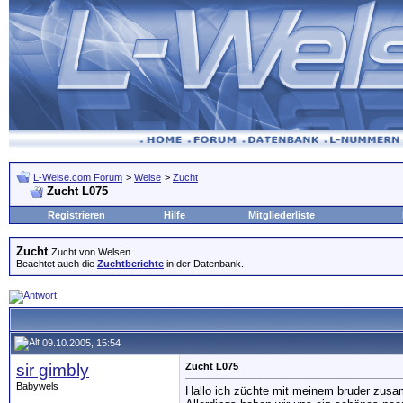
L-Welse.com Forum
>
Welse
>
Zucht
Zucht L075
Registrieren
Hilfe
Mitgliederliste
Zucht
Zucht von Welsen.
Beachtet auch die
Zuchtberichte
in der Datenbank.
09.10.2005, 15:54
sir gimbly
Zucht L075
Babywels
Hallo ich züchte mit meinem bruder zusa