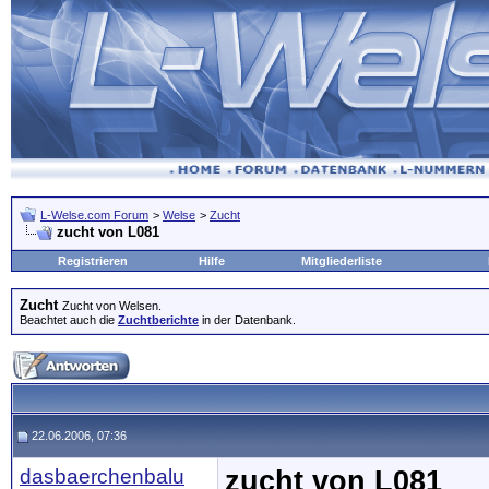
L-Welse.com Forum
>
Welse
>
Zucht
zucht von L081
Registrieren
Hilfe
Mitgliederliste
Zucht
Zucht von Welsen.
Beachtet auch die
Zuchtberichte
in der Datenbank.
22.06.2006, 07:36
dasbaerchenbalu
zucht von L081