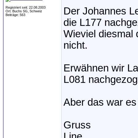
Registriert seit: 22.08.2003
Der Johannes Le
Ort: Buchs SG, Schweiz
Beiträge: 563
die L177 nachge
Wieviel diesmal
nicht.
Erwähnen wir Lar
L081 nachgezog
Aber das war es
Gruss
Line