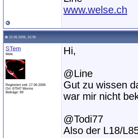
www.welse.ch
22.06.2006, 10:39
STem
Hi,
Wels
@Line
Gut zu wissen da
Registriert seit: 17.06.2006
Ort: 67547 Worms
Beiträge: 89
war mir nicht bek
@Todi77
Also der L18/L85