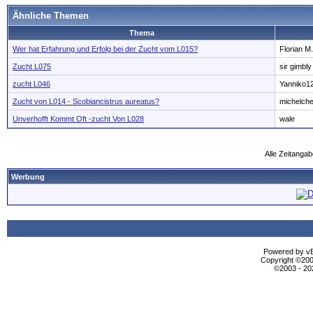
Ähnliche Themen
Thema
Wer hat Erfahrung und Erfolg bei der Zucht vom L015?
Florian M.
Zucht L075
sir gimbly
zucht L046
Yanniko1
Zucht von L014 - Scobiancistrus aureatus?
michelch
Unverhofft Kommt Oft -zucht Von L028
wale
Alle Zeitangab
Werbung
Powered by vBu
Copyright ©2000
©2003 - 2