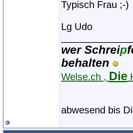
Typisch Frau ;-)
Lg Udo
_____________
wer Schrei
p
f
behalten
Die
Welse.ch ,
H
abwesend bis Di