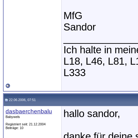
MfG
Sandor
_____________
Ich halte in mei
L18, L46, L81, L
L333
22.06.2006, 07:51
dasbaerchenbalu
hallo sandor,
Babywels
Registriert seit: 21.12.2004
Beiträge: 10
danke für deine 