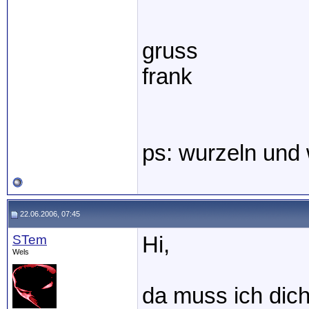
gruss
frank
ps: wurzeln und 
22.06.2006, 07:45
STem
Hi,
Wels
da muss ich dich