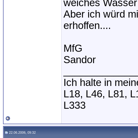
weiches Wasser 
Aber ich würd mi
erhoffen....
MfG
Sandor
_____________
Ich halte in mei
L18, L46, L81, L
L333
22.06.2006, 09:32