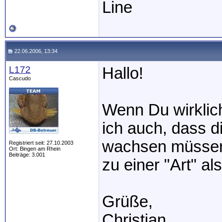
Line
22.06.2006, 13:34
L172
Hallo!
Cascudo
Wenn Du wirklic
ich auch, dass d
wachsen müssen
Registriert seit: 27.10.2003
Ort: Bingen am Rhein
Beiträge: 3.001
zu einer "Art" al
Grüße,
Christian