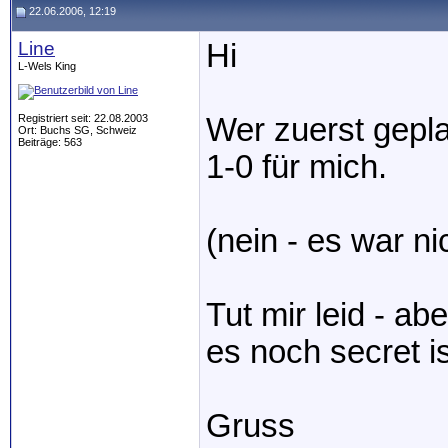
22.06.2006, 12:19
Line
Hi
L-Wels King
Registriert seit: 22.08.2003
Wer zuerst gepl
Ort: Buchs SG, Schweiz
Beiträge: 563
1-0 für mich.
(nein - es war ni
Tut mir leid - a
es noch secret is
Gruss