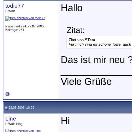
todie77
Hallo
L-Wels
Registriert seit: 27.07.2005
Zitat:
Beiträge: 281
Zitat von
STem
Für mich sind es schöne Tiere, auch 
Das ist mir neu 
_____________
Viele Grüße
22.06.2006, 10:29
Line
Hi
L-Wels King