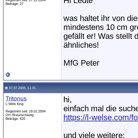
Hi Leute
Registriert seit: 27.12.2004
Beiträge: 27
was haltet ihr von d
mindestens 10 cm gr
gefällt er! Was stell
ähnliches!
MfG Peter
07.07.2005, 11:41
Tritonus
hi,
L-Wels King
einfach mal die suche
Registriert seit: 18.01.2004
Ort: Braunschweig
https://l-welse.com/
Beiträge: 620
und viele weitere: