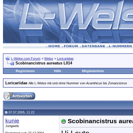
L-Welse.com Forum
>
Welse
>
Loricariidae
Scobinancistrus aureatus L014
Registrieren
Hilfe
Mitgliederliste
Loricariidae
Alle L-Welse mit und ohne Nummer von
Acanthicus
bis
Zonancistrus
07.07.2005, 11:22
kunie
Scobinancistrus aure
Jungwels