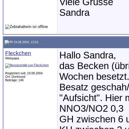
Viele Grüsse
Sandra
19.08.2004, 13:51
Fleckchen
Hallo Sandra,
Welspapa
das Becken (übr
Registriert seit: 19.08.2004
Wochen besetzt.
Ort: Dortmund
Beiträge: 146
Besatz geschah/
"Aufsicht". Hier 
NNO3/NO2 0,3
GH zwischen 6 