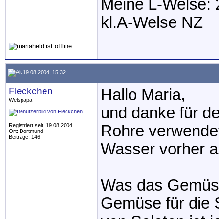
Meine L-Welse: 
kl.A-Welse NZ
19.08.2004, 15:32
Fleckchen
Hallo Maria,
Welspapa
und danke für den
Registriert seit: 19.08.2004
Rohre verwendet 
Ort: Dortmund
Beiträge: 146
Wasser vorher ab
Was das Gemüse 
Gemüse für die S