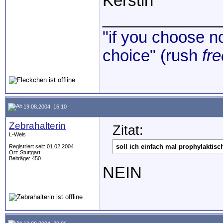
Kerstin
_____________
"if you choose no
choice" (rush
fre
19.08.2004, 16:10
Zebrahalterin
Zitat:
L-Wels
soll ich einfach mal prophylaktisc
Registriert seit: 01.02.2004
Ort: Stuttgart
Beiträge: 450
NEIN