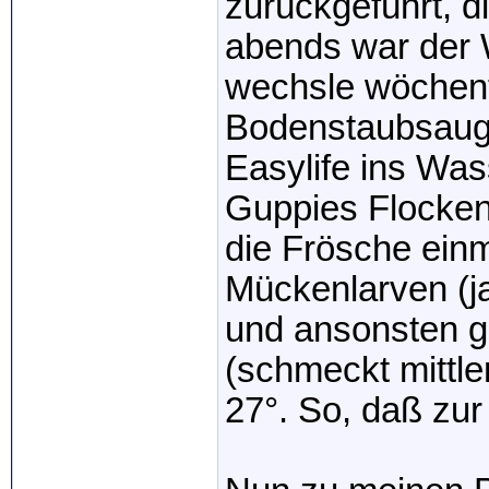
zurückgeführt, d
abends war der 
wechsle wöchent
Bodenstaubsauge
Easylife ins Was
Guppies Flocken,
die Frösche ein
Mückenlarven (ja,
und ansonsten g
(schmeckt mittle
27°. So, daß zur