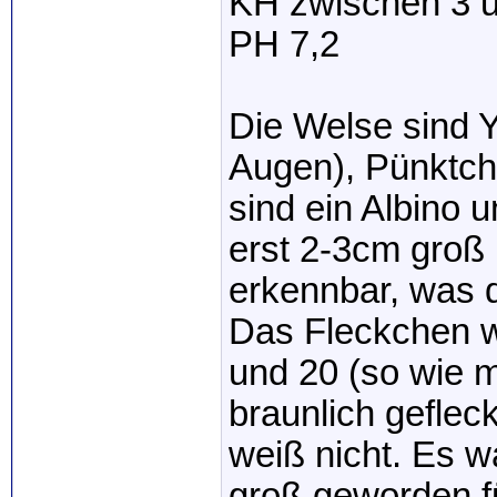
KH zwischen 3 
PH 7,2
Die Welse sind Y
Augen), Pünktch
sind ein Albino u
erst 2-3cm groß 
erkennbar, was d
Das Fleckchen w
und 20 (so wie m
braunlich geflec
weiß nicht. Es w
groß geworden f