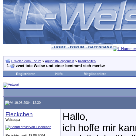
L-Welse.com Forum
>
Aquaristik allgemein
>
Krankheiten
zwei tote Welse und einer benimmt sich merkw
Registrieren
Hilfe
Mitgliederliste
19.08.2004, 12:30
Fleckchen
Hallo,
Welspapa
ich hoffe mir ka
Registriert seit: 19.08.2004