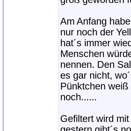
Am Anfang haben
nur noch der Ye
hat´s immer wied
Menschen würde 
nennen. Den Sala
es gar nicht, wo
Pünktchen weiß i
noch......
Gefiltert wird mi
gestern gibt´s no