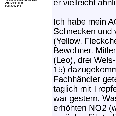
er vielleicht ähn
Ort: Dortmund
Beiträge: 146
Ich habe mein A
Schnecken und v
(Yellow, Fleckch
Bewohner. Mitler
(Leo), drei Wels
15) dazugekomm
Fachhändler gete
täglich mit Trop
war gestern, Wa
erhöhten NO2 (w