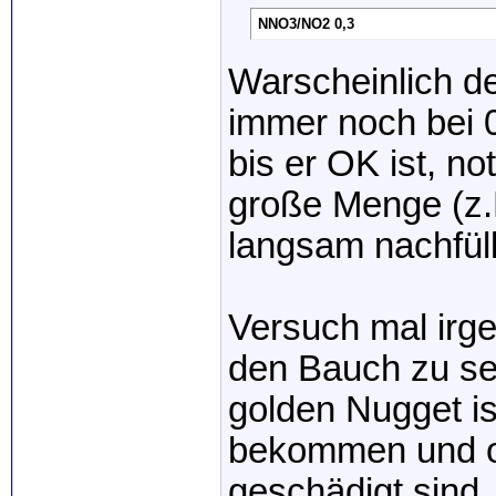
NNO3/NO2 0,3
Warscheinlich de
immer noch bei 0
bis er OK ist, no
große Menge (z.
langsam nachfül
Versuch mal irg
den Bauch zu seh
golden Nugget is
bekommen und of
geschädigt sind,