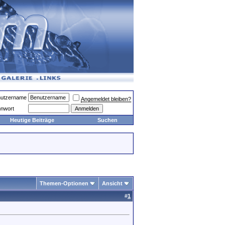
utzername
Angemeldet bleiben?
nwort
Heutige Beiträge
Suchen
Themen-Optionen
Ansicht
#
1