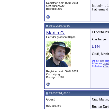
Registriert seit: 15.01.2003
Ist beim L-1
Ort: Zürich/City
Beiträge: 236
Hat jemand 
19.03.2004, 09:09
Martin G.
Hi Antitouris
Herr der grossen Klappe
klar hat jem
L 144
Gruß, Marti
__________
Du bist
Herr
dein
Bilder aus
Uganda
Redaktion
VDA-A
Registriert seit: 06.04.2003
Ort: Leipzig
Beiträge: 1.981
19.03.2004, 09:18
Guest
Ciao Martin,
Beiträge: n/a
Besten Dank