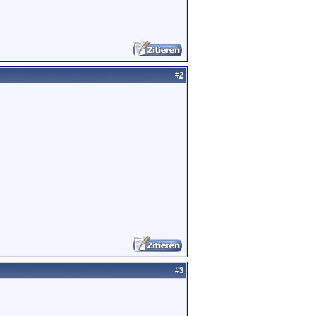
#
2
#
3