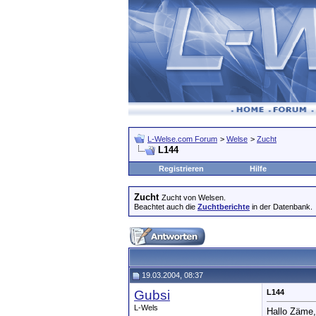
L-Welse.com Forum
>
Welse
>
Zucht
L144
Registrieren
Hilfe
Zucht
Zucht von Welsen.
Beachtet auch die
Zuchtberichte
in der Datenbank.
19.03.2004, 08:37
Gubsi
L144
L-Wels
Hallo Zäme,