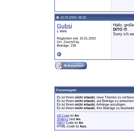
19.03.2004, 09:20
Gubsi
Hallo, groß
DITO !!!
L-Wels
Sorry ich wa
Registriert seit: 15.01.2003
Ort: Zürich/City
Beiträge: 236
Forumregeln
Es ist Ihnen
nicht erlaubt
, neue Themen zu verfass
Es ist Ihnen
nicht erlaubt
, auf Beiträge zu antworten
Es ist Ihnen
nicht erlaubt
, Anhänge anzufügen.
Es ist Ihnen
nicht erlaubt
, Ihre Beiträge zu bearbeite
vB Code
ist
An
.
Smileys
sind
An
.
[IMG]
Code ist
An
.
HTML-Code ist
Aus
.