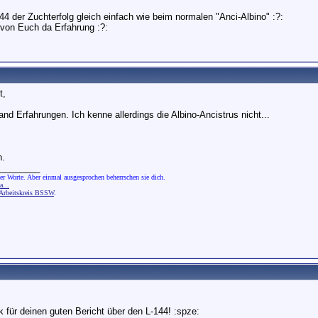
44 der Zuchterfolg gleich einfach wie beim normalen "Anci-Albino" :?:
von Euch da Erfahrung :?:
t,
and Erfahrungen. Ich kenne allerdings die Albino-Ancistrus nicht...
n.
________
er Worte. Aber einmal ausgesprochen beherrschen sie dich.
...
rbeitskreis BSSW
.
 für deinen guten Bericht über den L-144! :spze: