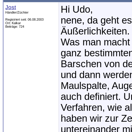
Jost
Hi Udo,
Händler/Züchter
nene, da geht es
Registriert seit: 06.08.2003
Ort: Kalkar
Beiträge: 724
Äußerlichkeiten.
Was man macht is
ganz bestimmten 
Barschen von de
und dann werden
Maulspalte, Auge 
auch definiert. 
Verfahren, wie a
haben wir zur Z
untereinander m