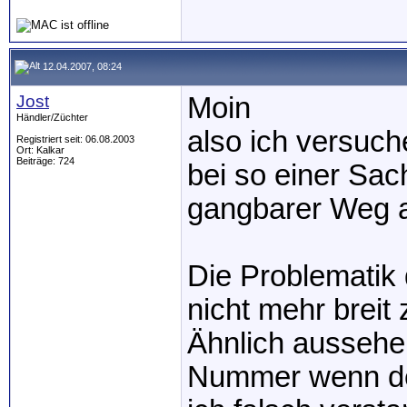
12.04.2007, 08:24
Jost
Moin
Händler/Züchter
also ich versuch
Registriert seit: 06.08.2003
Ort: Kalkar
Beiträge: 724
bei so einer Sac
gangbarer Weg 
Die Problematik
nicht mehr breit 
Ähnlich ausseh
Nummer wenn der