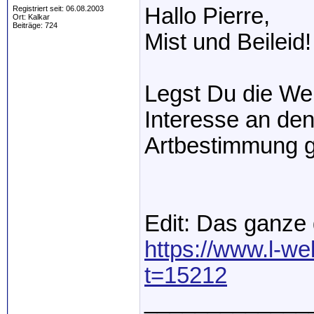
Hallo Pierre,
Registriert seit: 06.08.2003
Ort: Kalkar
Beiträge: 724
Mist und Beileid!
Legst Du die Wels
Interesse an de
Artbestimmung g
Edit: Das ganze 
https://www.l-w
t=15212
_____________