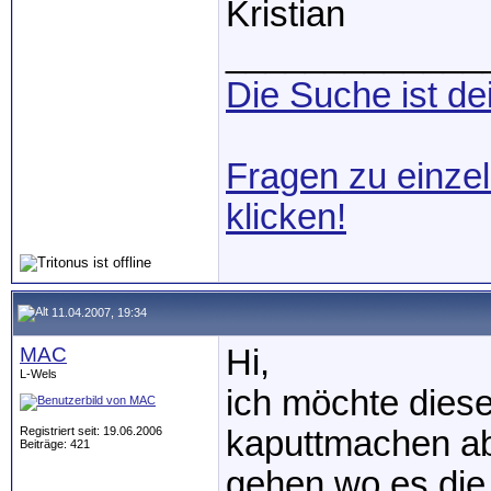
Kristian
_____________
Die Suche ist de
Fragen zu einzel
klicken!
11.04.2007, 19:34
MAC
Hi,
L-Wels
ich möchte diese
Registriert seit: 19.06.2006
kaputtmachen abe
Beiträge: 421
gehen wo es die 