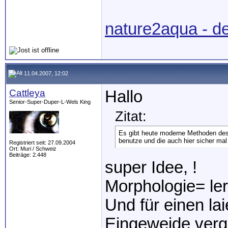
nature2aqua - d
11.04.2007, 12:02
Cattleya
Hallo
Senior-Super-Duper-L-Wels King
Zitat:
Es gibt heute moderne Methoden des
benutze und die auch hier sicher ma
Registriert seit: 27.09.2004
Ort: Muri / Schweiz
Beiträge: 2.448
super Idee, !
Morphologie= ler
Und für einen la
Eingeweide vergl