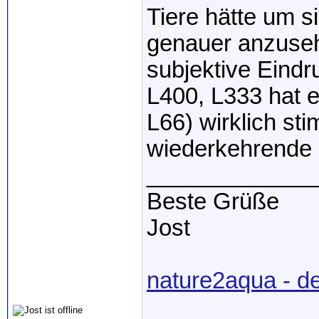
Tiere hätte um 
genauer anzuseh
subjektive Eindr
L400, L333 hat 
L66) wirklich st
wiederkehrende 
_____________
Beste Grüße
Jost
nature2aqua - d