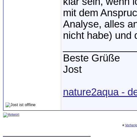
klar sein, wenn 
mit dem Anspruch
Analyse, alles a
nicht habe) und 
_____________
Beste Grüße
Jost
nature2aqua - d
«
Vorheri