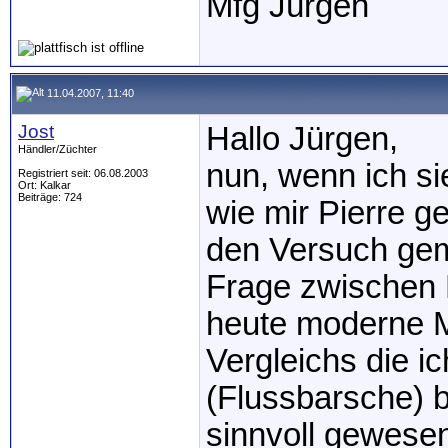
Mfg Jürgen
11.04.2007, 11:40
Jost
Hallo Jürgen,
Händler/Züchter
nun, wenn ich si
Registriert seit: 06.08.2003
Ort: Kalkar
Beiträge: 724
wie mir Pierre g
den Versuch gem
Frage zwischen 
heute moderne 
Vergleichs die i
(Flussbarsche) b
sinnvoll gewesen