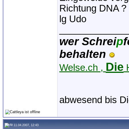
Richtung DNA ?
lg Udo
_____________
wer Schrei
p
f
behalten
Die
Welse.ch ,
H
abwesend bis Di
11.04.2007, 12:43