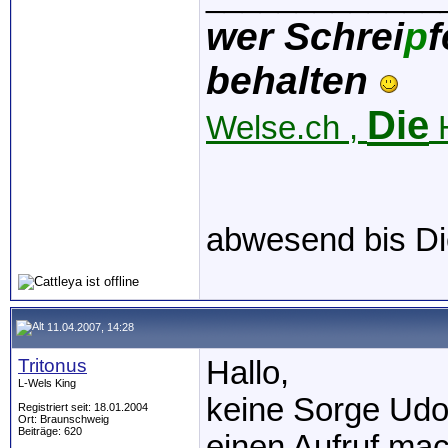
wer Schrei
p
f
behalten
Die
Welse.ch ,
H
abwesend bis Di
11.04.2007, 14:28
Tritonus
Hallo,
L-Wels King
keine Sorge Udo,
Registriert seit: 18.01.2004
Ort: Braunschweig
Beiträge: 620
einen Aufruf mac