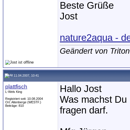
Beste Grüße
Jost
nature2aqua - d
Geändert von Trito
11.04.2007, 10:41
plattfisch
Hallo Jost
L-Wels King
Was machst Du 
Registriert seit: 10.08.2004
Ort: Altenberge (WESTF.)
Beiträge: 810
fragen darf.