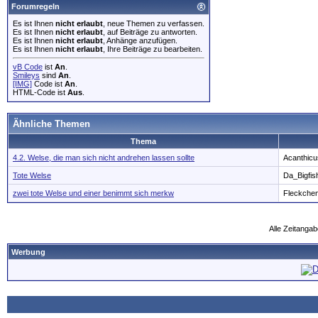
Forumregeln
Es ist Ihnen
nicht erlaubt
, neue Themen zu verfassen.
Es ist Ihnen
nicht erlaubt
, auf Beiträge zu antworten.
Es ist Ihnen
nicht erlaubt
, Anhänge anzufügen.
Es ist Ihnen
nicht erlaubt
, Ihre Beiträge zu bearbeiten.
vB Code
ist
An
.
Smileys
sind
An
.
[IMG]
Code ist
An
.
HTML-Code ist
Aus
.
Ähnliche Themen
Thema
4.2. Welse, die man sich nicht andrehen lassen sollte
Acanthicu
Tote Welse
Da_Bigfis
zwei tote Welse und einer benimmt sich merkw
Fleckche
Alle Zeitangab
Werbung