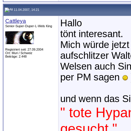
11.04.2007, 14:21
Cattleya
Hallo
Senior-Super-Duper-L-Wels King
tönt interesant.
Mich würde jetz
Registriert seit: 27.09.2004
aufschlitzer Wal
Ort: Muri / Schweiz
Beiträge: 2.448
Welsen auch Sinn
per PM sagen
und wenn das Si
" tote Hypa
gesucht "