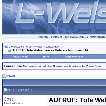
L-Welse.com Forum
>
Welse
>
Loricariidae
AUFRUF: Tote Welse zwecks Untersuchung gesucht
Registrieren
Hilfe
Mitgliederliste
Loricariidae
Alle L-Welse mit und ohne Nummer von
Acanthicus
bis
Zonancistrus
11.04.2007, 09:04
Jost
AUFRUF: Tote Wel
Händler/Züchter