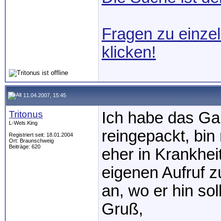
Fragen zu einzel
klicken!
11.04.2007, 15:45
Tritonus
Ich habe das Gan
L-Wels King
reingepackt, bin 
Registriert seit: 18.01.2004
Ort: Braunschweig
Beiträge: 620
eher in Krankheit
eigenen Aufruf zu
an, wo er hin sol
Gruß,