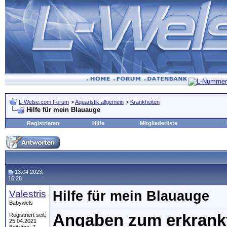
L-Welse.com Forum
>
Aquaristik allgemein
>
Krankheiten
Hilfe für mein Blauauge
Registrieren
Hilfe
Mitgliederliste
13.04.2023,
16:28
Valestris
Hilfe für mein Blauauge
Babywels
Angaben zum erkrankt
Registriert seit:
25.04.2021