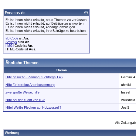
Forumregeln
Es ist Ihnen
nicht erlaubt
, neue Themen zu verfassen.
Es ist Ihnen
nicht erlaubt
, auf Beiträge zu antworten.
Es ist Ihnen
nicht erlaubt
, Anhänge anzufügen.
Es ist Ihnen
nicht erlaubt
, Ihre Beiträge zu bearbeiten.
vB Code
ist
An
.
Smileys
sind
An
.
[IMG]
Code ist
An
.
HTML-Code ist
Aus
.
Ähnliche Themen
Thema
Hilfe gesucht - Planung Zuchtregal L46
Gemini84
Hilfe für korekte Artenbestimmung
uhmiki
zwei große Welse, hilfe
fussel
Hilfe bei der zucht von l128
volksheld
Hilfe! Weiße Flecken auf Holzwurzel!?
JosiS
Alle Zeitangab
Werbung