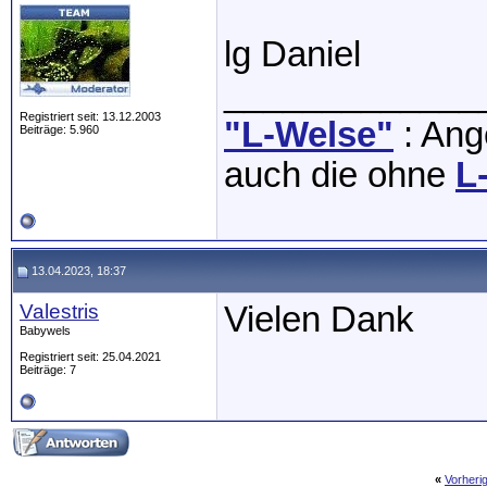
lg Daniel
_____________
Registriert seit: 13.12.2003
"L-Welse"
: Ange
Beiträge: 5.960
auch die ohne
L
13.04.2023, 18:37
Valestris
Vielen Dank
Babywels
Registriert seit: 25.04.2021
Beiträge: 7
«
Vorheri