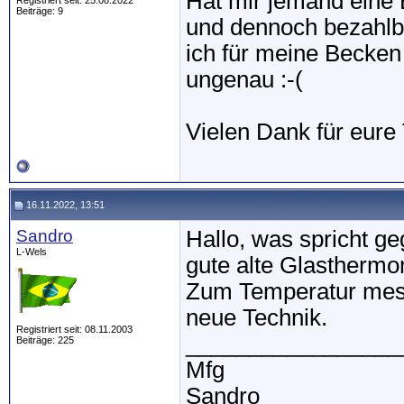
Hat mir jemand eine 
Registriert seit: 25.08.2022
Beiträge: 9
und dennoch bezahl
ich für meine Becken T
ungenau :-(
Vielen Dank für eure 
16.11.2022, 13:51
Sandro
Hallo, was spricht g
L-Wels
gute alte Glastherm
Zum Temperatur mess
neue Technik.
Registriert seit: 08.11.2003
_________________
Beiträge: 225
Mfg
Sandro