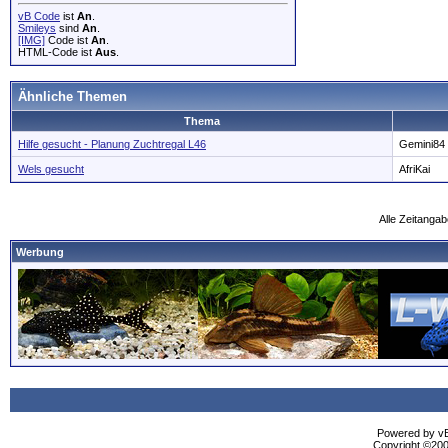
vB Code
ist
An
.
Smileys
sind
An
.
[IMG]
Code ist
An
.
HTML-Code ist
Aus
.
Ähnliche Themen
Thema
Hilfe gesucht - Planung Zuchtregal L46
Gemini84
Wels gesucht
AfriKai
Alle Zeitangab
Werbung
Powered by vBu
Copyright ©2000