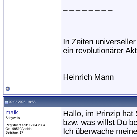
_ _ _ _ _ _ _ _
In Zeiten universell
ein revolutionärer Akt
Heinrich Mann
02.02.2023, 19:56
maik
Hallo, im Prinzip hat
Babywels
bzw. was willst Du 
Registriert seit: 12.04.2004
Ort: 99510Apolda
Ich überwache meine 
Beiträge: 17