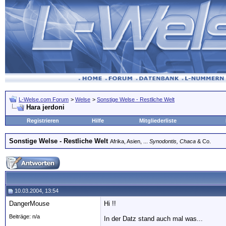
L-Welse.com Forum
>
Welse
>
Sonstige Welse - Restliche Welt
Hara jerdoni
Registrieren
Hilfe
Mitgliederliste
Sonstige Welse - Restliche Welt
Afrika, Asien, ...
Synodontis, Chaca
& Co.
10.03.2004, 13:54
DangerMouse
Hi !!
Beiträge: n/a
In der Datz stand auch mal was...