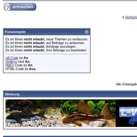
«
Vorheri
Forumregeln
Es ist Ihnen
nicht erlaubt
, neue Themen zu verfassen.
Es ist Ihnen
nicht erlaubt
, auf Beiträge zu antworten.
Es ist Ihnen
nicht erlaubt
, Anhänge anzufügen.
Es ist Ihnen
nicht erlaubt
, Ihre Beiträge zu bearbeiten.
vB Code
ist
An
.
Smileys
sind
An
.
[IMG]
Code ist
An
.
HTML-Code ist
Aus
.
Alle Zeitangab
Werbung