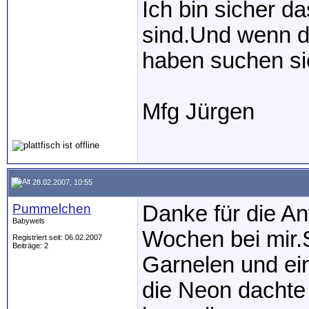
Ich bin sicher d
sind.Und wenn d
haben suchen sie
Mfg Jürgen
28.02.2007, 10:55
Pummelchen
Danke für die An
Babywels
Wochen bei mir.S
Registriert seit: 06.02.2007
Beiträge: 2
Garnelen und e
die Neon dachte 