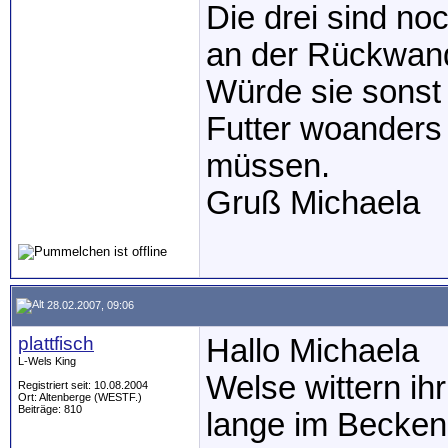
Die drei sind no
an der Rückwand
Würde sie sonst
Futter woanders 
müssen.
Gruß Michaela
28.02.2007, 09:06
plattfisch
Hallo Michaela
L-Wels King
Welse wittern ih
Registriert seit: 10.08.2004
Ort: Altenberge (WESTF.)
Beiträge: 810
lange im Becken