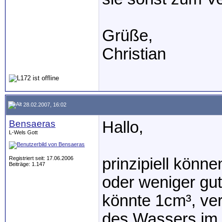
Grüße,
Christian
28.02.2007, 16:02
Bensaeras
Hallo,
L-Wels Gott
Registriert seit: 17.06.2006
prinzipiell könn
Beiträge: 1.147
oder weniger gut
könnte 1cm³, ve
des Wassers im 