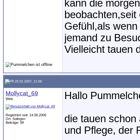
kann die morgen
beobachten,seit
Gefühl,als wenn 
jemand zu Besuc
Vielleicht tauen
28.02.2007, 11:56
Mollycat_69
Hallo Pummelch
Wels
Registriert seit: 14.08.2006
die tauen schon 
Ort: Solingen
Beiträge: 99
und Pflege, der 