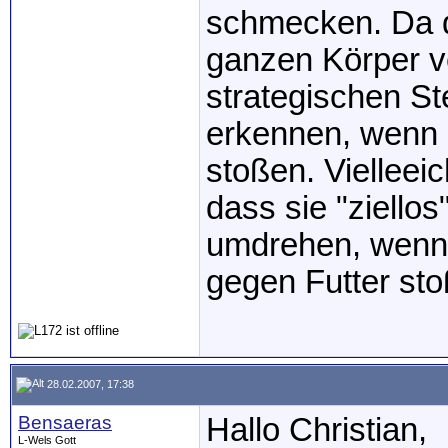
schmecken. Da 
ganzen Körper ve
strategischen St
erkennen, wenn 
stoßen. Vielleei
dass sie "ziellos
umdrehen, wenn s
gegen Futter st
28.02.2007, 17:38
Bensaeras
Hallo Christian,
L-Wels Gott