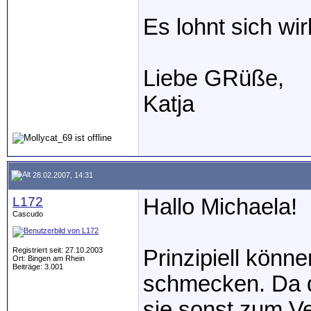
Es lohnt sich wi
Liebe GRüße,
Katja
28.02.2007, 14:31
L172
Hallo Michaela!
Cascudo
Registriert seit: 27.10.2003
Prinzipiell könn
Ort: Bingen am Rhein
Beiträge: 3.001
schmecken. Da d
sie sonst zum Ve