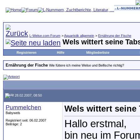
L-Welse.com Forum
>
Aquaristik allgemein
>
Ernährung der Fische
Wels wittert seine Tab
Registrieren
Hilfe
Mitgliederliste
Ernährung der Fische
Wie füttere ich meine Welse und Beifische richtig?
28.02.2007, 08:50
Pummelchen
Wels wittert seine
Babywels
Hallo erstmal,
Registriert seit: 06.02.2007
Beiträge: 2
bin neu im Forum