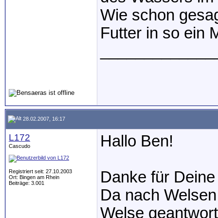
Wie schon gesag
Futter in so ein 
_____________
28.02.2007, 16:17
L172
Hallo Ben!
Cascudo
Registriert seit: 27.10.2003
Danke für Deine
Ort: Bingen am Rhein
Beiträge: 3.001
Da nach Welsen g
Welse geantwort