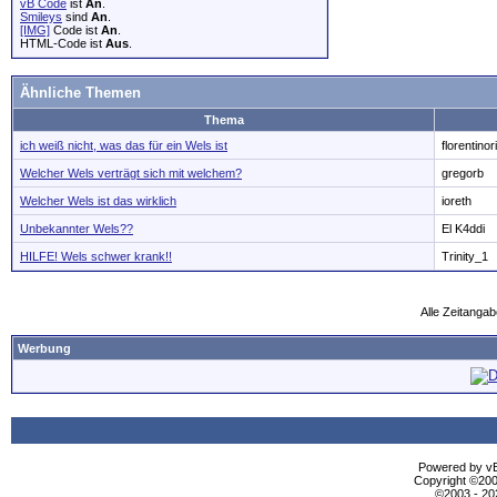
vB Code
ist
An
.
Smileys
sind
An
.
[IMG]
Code ist
An
.
HTML-Code ist
Aus
.
Ähnliche Themen
Thema
ich weiß nicht, was das für ein Wels ist
florentinor
Welcher Wels verträgt sich mit welchem?
gregorb
Welcher Wels ist das wirklich
ioreth
Unbekannter Wels??
El K4ddi
HILFE! Wels schwer krank!!
Trinity_1
Alle Zeitangab
Werbung
Powered by vBu
Copyright ©2000
©2003 - 2