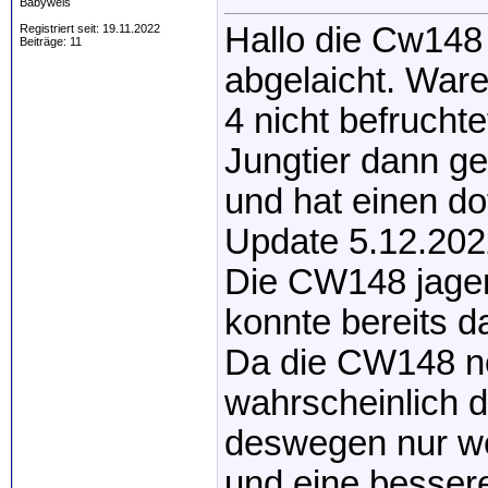
Babywels
Hallo die Cw148
Registriert seit: 19.11.2022
Beiträge: 11
abgelaicht. Ware
4 nicht befruchte
Jungtier dann ge
und hat einen d
Update 5.12.202
Die CW148 jagen
konnte bereits d
Da die CW148 no
wahrscheinlich d
deswegen nur wen
und eine bessere