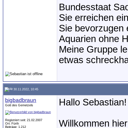
Bundesstaat Sao
Sie erreichen e
Sie bevorzugen 
Aquarien ohne H
Meine Gruppe leb
etwas schreckhaf
30.11.2022, 10:45
bigbadbraun
Hallo Sebastian!
Gott des Gemetzels
Registriert seit: 21.02.2007
Willkommen hier 
Ort: Fürth
Beiträge: 1.212