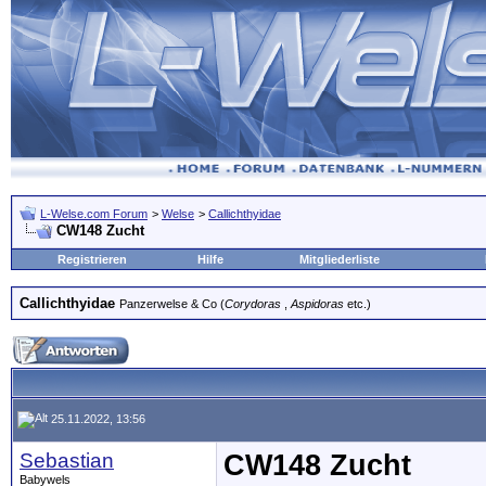
L-Welse.com Forum
>
Welse
>
Callichthyidae
CW148 Zucht
Registrieren
Hilfe
Mitgliederliste
Callichthyidae
Panzerwelse & Co (
Corydoras
,
Aspidoras
etc.)
25.11.2022, 13:56
Sebastian
CW148 Zucht
Babywels