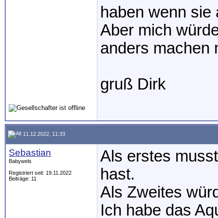
haben wenn sie 
Aber mich würde 
anders machen 
gruß Dirk
11.12.2022, 11:33
Sebastian
Als erstes musst
Babywels
hast.
Registriert seit: 19.11.2022
Beiträge: 11
Als Zweites würd
Ich habe das A