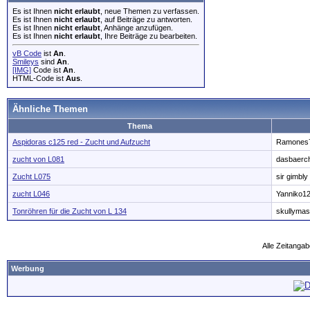
Es ist Ihnen
nicht erlaubt
, neue Themen zu verfassen.
Es ist Ihnen
nicht erlaubt
, auf Beiträge zu antworten.
Es ist Ihnen
nicht erlaubt
, Anhänge anzufügen.
Es ist Ihnen
nicht erlaubt
, Ihre Beiträge zu bearbeiten.
vB Code
ist
An
.
Smileys
sind
An
.
[IMG]
Code ist
An
.
HTML-Code ist
Aus
.
Ähnliche Themen
Thema
Aspidoras c125 red - Zucht und Aufzucht
Ramones
zucht von L081
dasbaerc
Zucht L075
sir gimbly
zucht L046
Yanniko1
Tonröhren für die Zucht von L 134
skullymas
Alle Zeitangab
Werbung