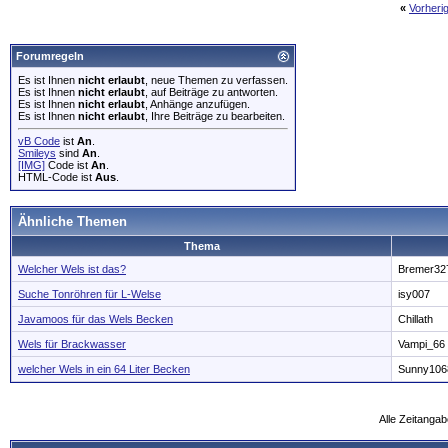
«
Vorheri
Forumregeln
Es ist Ihnen
nicht erlaubt
, neue Themen zu verfassen.
Es ist Ihnen
nicht erlaubt
, auf Beiträge zu antworten.
Es ist Ihnen
nicht erlaubt
, Anhänge anzufügen.
Es ist Ihnen
nicht erlaubt
, Ihre Beiträge zu bearbeiten.
vB Code
ist
An
.
Smileys
sind
An
.
[IMG]
Code ist
An
.
HTML-Code ist
Aus
.
Ähnliche Themen
Thema
Welcher Wels ist das?
Bremer32
Suche Tonröhren für L-Welse
isy007
Javamoos für das Wels Becken
Chillath
Wels für Brackwasser
Vampi_66
welcher Wels in ein 64 Liter Becken
Sunny106
Alle Zeitangab