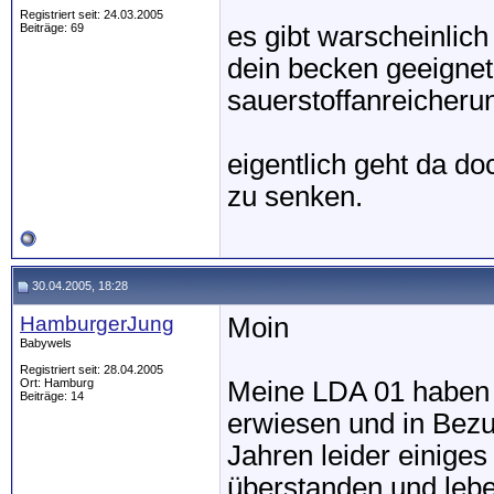
Registriert seit: 24.03.2005
Beiträge: 69
es gibt warscheinlich
dein becken geeignet 
sauerstoffanreicheru
eigentlich geht da do
zu senken.
30.04.2005, 18:28
HamburgerJung
Moin
Babywels
Registriert seit: 28.04.2005
Ort: Hamburg
Meine LDA 01 haben s
Beiträge: 14
erwiesen und in Bezu
Jahren leider einiges
überstanden und leben