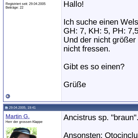
Hallo!
Registriert seit: 29.04.2005
Beiträge: 22
Ich suche einen Wels
GH: 7, KH: 5, PH: 7,
Und der nicht größer 
nicht fressen.
Gibt es so einen?
Grüße
29.04.2005, 19:41
Martin G.
Ancistrus sp. "braun"
Herr der grossen Klappe
Ansonsten: Otocinclus