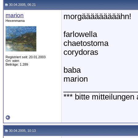
30.04.2005, 06:21
marion
morgääääääääähn!
Hexenmama
farlowella
chaetostoma
corydoras
Registriert seit: 20.01.2003
Ort: wien
Beiträge: 1.289
baba
marion
_________________
*** bitte mitteilunge
30.04.2005, 10:13