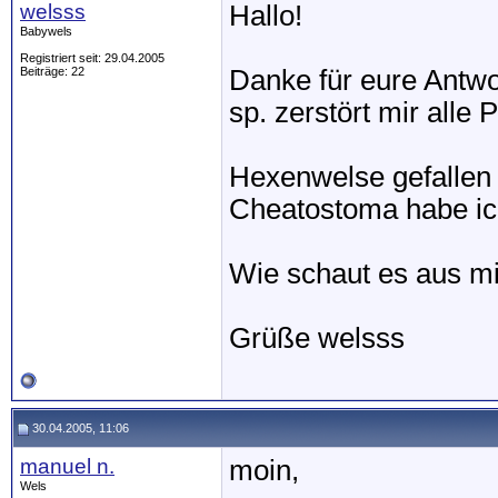
welsss
Hallo!
Babywels
Registriert seit: 29.04.2005
Beiträge: 22
Danke für eure Antwo
sp. zerstört mir alle
Hexenwelse gefallen 
Cheatostoma habe ich
Wie schaut es aus m
Grüße welsss
30.04.2005, 11:06
manuel n.
moin,
Wels