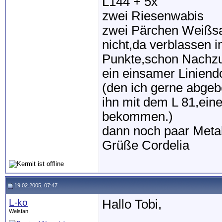
L144 + 5x
zwei Riesenwabis
zwei Pärchen Weißs
nicht,da verblassen 
Punkte,schon Nachzu
ein einsamer Liniend
(den ich gerne abge
ihn mit dem L 81,e
bekommen.)
dann noch paar Meta
Grüße Cordelia
19.02.2005, 07:47
L-ko
Hallo Tobi,
Welsfan