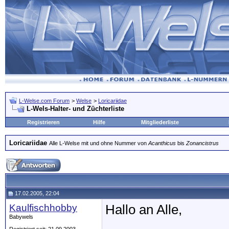
L-Welse.com Forum
>
Welse
>
Loricariidae
L-Wels-Halter- und Züchterliste
Registrieren
Hilfe
Mitgliederliste
Loricariidae
Alle L-Welse mit und ohne Nummer von
Acanthicus
bis
Zonancistrus
17.02.2005, 22:04
Kaulfischhobby
Hallo an Alle,
Babywels