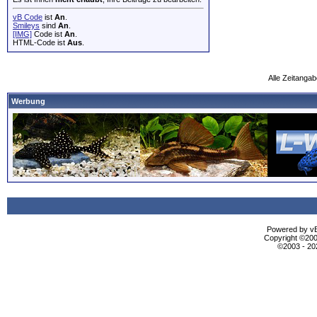
vB Code
ist
An
.
Smileys
sind
An
.
[IMG]
Code ist
An
.
HTML-Code ist
Aus
.
Alle Zeitangab
Werbung
Powered by vBu
Copyright ©2000
©2003 - 2