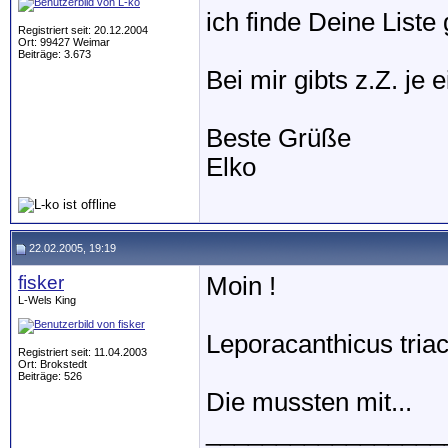
ich finde Deine Liste
Registriert seit: 20.12.2004
Ort: 99427 Weimar
Beiträge: 3.673
Bei mir gibts z.Z. je
Beste Grüße
Elko
22.02.2005, 19:19
fisker
Moin !
L-Wels King
Leporacanthicus triac
Registriert seit: 11.04.2003
Ort: Brokstedt
Beiträge: 526
Die mussten mit...
_________________