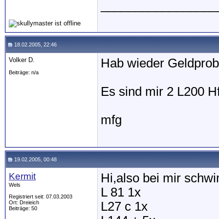
_________________
18.02.2005, 22:46
Volker D.
Hab wieder Geldpro
Beiträge: n/a
Es sind mir 2 L200 
mfg
19.02.2005, 00:48
Kermit
Hi,also bei mir sch
Wels
L 81 1x
Registriert seit: 07.03.2003
Ort: Dreieich
L27 c 1x
Beiträge: 50