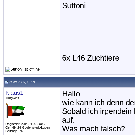
Suttoni
6x L46 Zuchtiere
24.02.2005, 18:33
Klaus1
Hallo,
Jungwels
wie kann ich denn de
Sobald ich irgendei
auf.
Registriert seit: 24.02.2005
Was mach falsch?
Ort: 49424 Goldenstedt-Lutten
Beiträge: 26