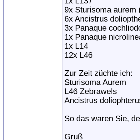
1x L137
9x Sturisoma aurem 
6x Ancistrus doliopth
3x Panaque cochliodo
1x Panaque nicroline
1x L14
12x L46
Zur Zeit züchte ich:
Sturisoma Aurem
L46 Zebrawels
Ancistrus doliophteru
So das waren Sie, de
Gruß