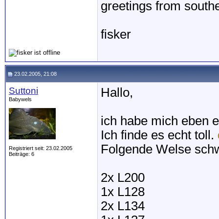
greetings from sout
fisker
23.02.2005, 21:08
Suttoni
Hallo,
Babywels
ich habe mich eben 
Ich finde es echt toll.
Folgende Welse sch
Registriert seit: 23.02.2005
Beiträge: 6
2x L200
1x L128
2x L134