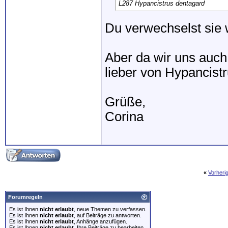
L287 Hypancistrus dentagard
Du verwechselst sie 
Aber da wir uns auch 
lieber von Hypancist
Grüße,
Corina
«
Vorheri
Forumregeln
Es ist Ihnen
nicht erlaubt
, neue Themen zu verfassen.
Es ist Ihnen
nicht erlaubt
, auf Beiträge zu antworten.
Es ist Ihnen
nicht erlaubt
, Anhänge anzufügen.
Es ist Ihnen
nicht erlaubt
, Ihre Beiträge zu bearbeiten.