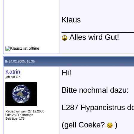
Klaus
_________________
Alles wird Gut!
24.02.2005, 18:36
Katrin
Hi!
Ich bin OK
Bitte nochmal dazu:
L287 Hypancistrus d
Registriert seit: 27.12.2003
Ort: 28217 Bremen
Beiträge: 175
(gell Coeke?
)