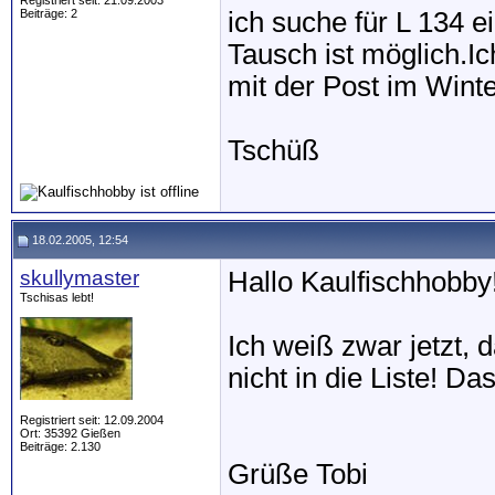
Registriert seit: 21.09.2003
Beiträge: 2
ich suche für L 134 e
Tausch ist möglich.Ic
mit der Post im Winter
Tschüß
18.02.2005, 12:54
skullymaster
Hallo Kaulfischhobby
Tschisas lebt!
Ich weiß zwar jetzt, 
nicht in die Liste! D
Registriert seit: 12.09.2004
Ort: 35392 Gießen
Beiträge: 2.130
Grüße Tobi