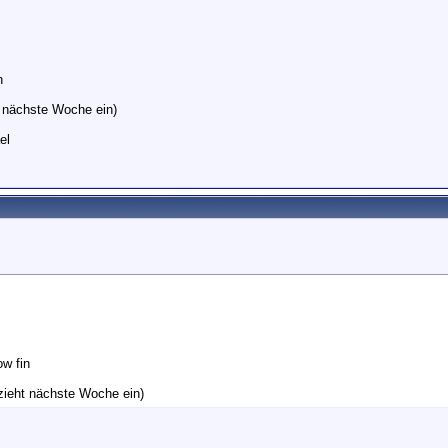
n
t nächste Woche ein)
el
ow fin
zieht nächste Woche ein)