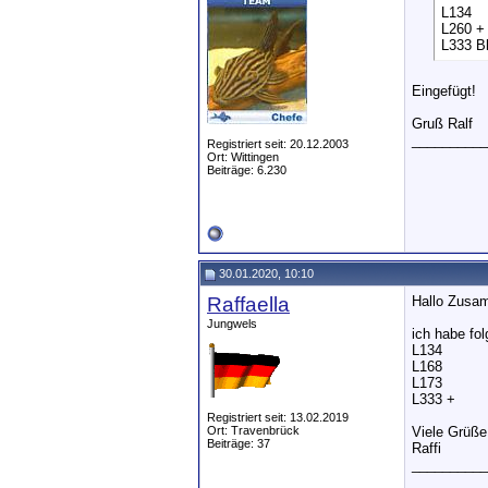
L134
L260 +
L333 B
Eingefügt!
Gruß Ralf
__________
Registriert seit: 20.12.2003
Ort: Wittingen
Beiträge: 6.230
30.01.2020, 10:10
Raffaella
Hallo Zusa
Jungwels
ich habe f
L134
L168
L173
L333 +
Registriert seit: 13.02.2019
Ort: Travenbrück
Viele Grüße
Beiträge: 37
Raffi
__________