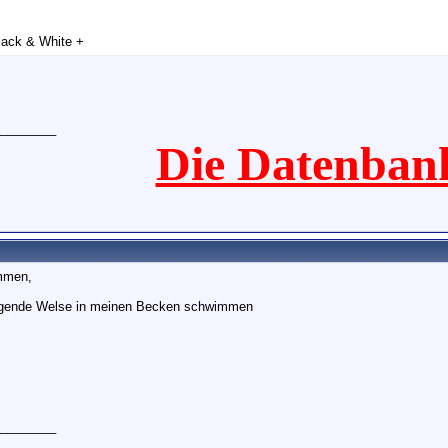
lack & White +
________
Die Datenban
mmen,
olgende Welse in meinen Becken schwimmen
________