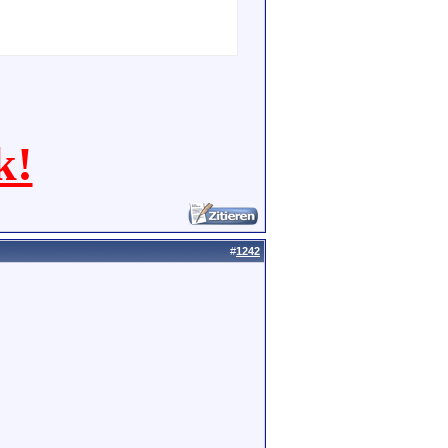
k!
#
1242