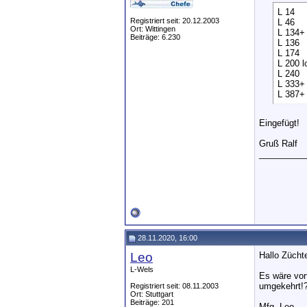
L 14
Registriert seit: 20.12.2003
L 46
Ort: Wittingen
L 134+
Beiträge: 6.230
L 136
L 174
L 200 l
L 240
L 333+
L 387+
Eingefügt!
Gruß Ralf
__________
28.11.2020, 16:00
Leo
Hallo Züchte
L-Wels
Es wäre vor
umgekehrt!
Registriert seit: 08.11.2003
Ort: Stuttgart
Beiträge: 201
Mfg. Leo