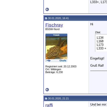
L333+, L173
30.01.2020, 16:41
Fischray
Hi
BSSW-Nord
Zitat:
L134
L168
L173
L333 +
Eingefügt!
Gruß Ralf
Registriert seit: 20.12.2003
__________
Ort: Wittingen
Beiträge: 6.230
30.01.2020, 21:21
raffi
Und bei mir: