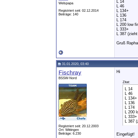
L 14
Welspapa
L 46
L 134+
Registriert seit: 02.12.2014
Beiträge: 140
L 136
L 174
L 200 low fi
L 333+
L 387 (zieh
Gruß Rapha
31.01.2020, 03:40
Fischray
Hi
BSSW-Nord
Zitat:
L 14
L 46
L 134+
L 136
L 174
L 200 l
L 333+
L 387 (
Registriert seit: 20.12.2003
Ort: Wittingen
Beiträge: 6.230
Eingefügt!