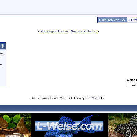
Seite 125 von 127
«
Ers
«
Vorheriges Thema
|
Nächstes Thema
»
en.
.
n.
Gehe 
Alle Zeitangaben in WEZ +1. Es ist jetzt
19:28
Uhr.