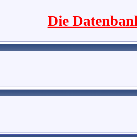
________
Die Datenban