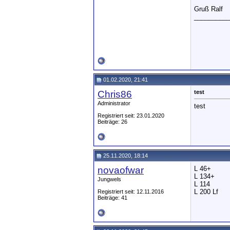
Gruß Ralf
__________
01.02.2020, 21:41
Chris86
test
Administrator
test
Registriert seit: 23.01.2020
Beiträge: 26
25.11.2020, 18:14
novaofwar
L 46+
L 134+
Jungwels
L 114
L 200 Lf
Registriert seit: 12.11.2016
Beiträge: 41