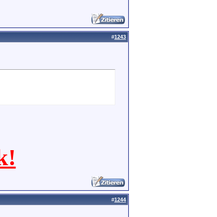
#
1243
k!
#
1244