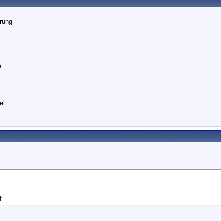
rung
n
el
f