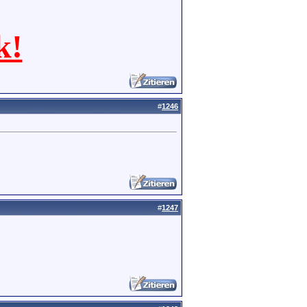
k!
#
1246
#
1247