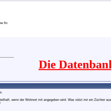
ow fin
________
Die Datenban
r.
teilhaft, wenn der Wohnort mit angegeben wird. Was nützt mir ein Züchter a
?