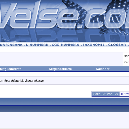
Ben
Ken
Mitgliederliste
Mitgliederkarte
Kalender
von
Acanthicus
bis
Zonancistrus
Seite 125 von 127
«
Ers