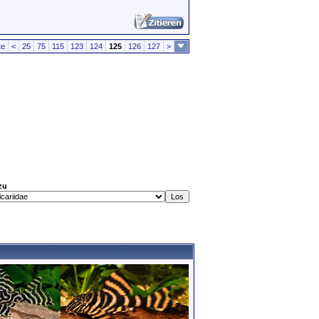
te
<
25
75
115
123
124
125
126
127
>
zu