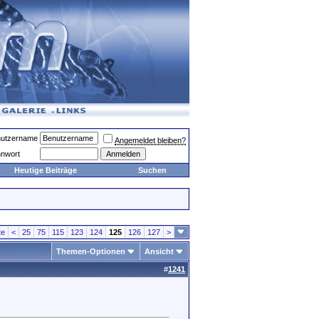
utzername
Angemeldet bleiben?
nwort
Heutige Beiträge
Suchen
te
<
25
75
115
123
124
125
126
127
>
Themen-Optionen
Ansicht
#
1241