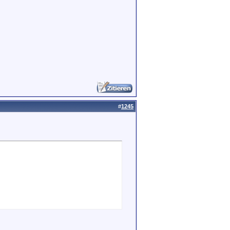
#
1245