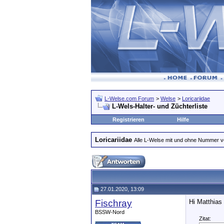
L-Welse.com Forum
>
Welse
>
Loricariidae
L-Wels-Halter- und Züchterliste
Registrieren
Hilfe
Loricariidae
Alle L-Welse mit und ohne Nummer 
27.01.2020, 13:09
Fischray
Hi Matthias
BSSW-Nord
Zitat: