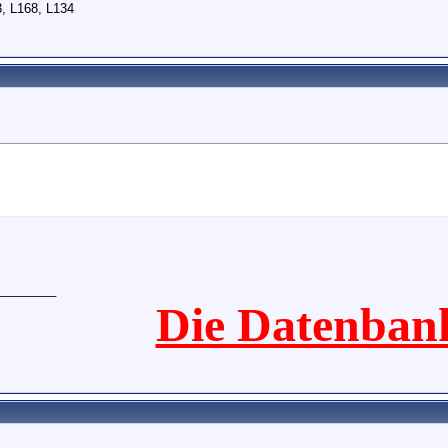
, L168, L134
________
Die Datenban