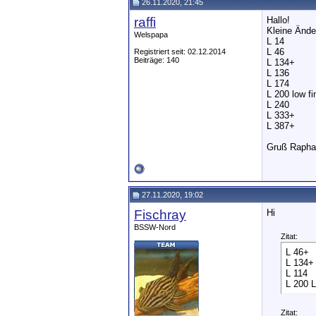
26.11.2020, 21:45
raffi
Hallo!
Kleine Ände
Welspapa
L 14
L 46
Registriert seit: 02.12.2014
Beiträge: 140
L 134+
L 136
L 174
L 200 low fi
L 240
L 333+
L 387+
Gruß Rapha
27.11.2020, 19:02
Fischray
Hi
BSSW-Nord
Zitat:
L 46+
L 134+
L 114
L 200 L
Zitat: