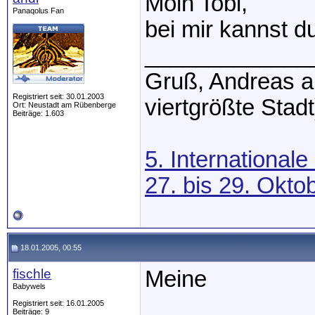
Moin Tobi,
Panaqolus Fan
bei mir kannst d
_____________
Gruß, Andreas a
Registriert seit: 30.01.2003
viertgrößte Stadt
Ort: Neustadt am Rübenberge
Beiträge: 1.603
5. International
27. bis 29. Okt
18.01.2005, 00:55
fischle
Meine
Babywels
Registriert seit: 16.01.2005
Beiträge: 9