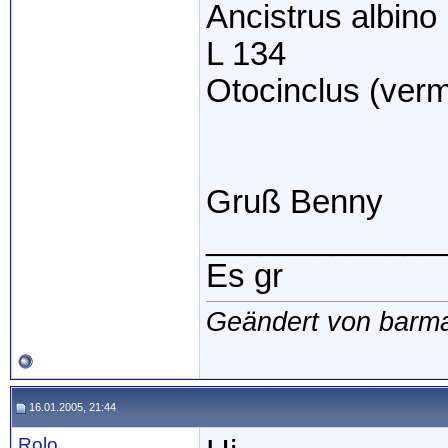
Ancistrus albino
L 134
Otocinclus (verm
Gruß Benny
_____________
Es gr
Geändert von barm
16.01.2005, 21:44
Rolo