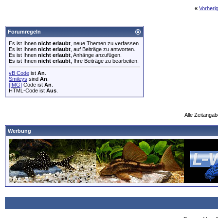
«
Vorheri
Forumregeln
Es ist Ihnen
nicht erlaubt
, neue Themen zu verfassen.
Es ist Ihnen
nicht erlaubt
, auf Beiträge zu antworten.
Es ist Ihnen
nicht erlaubt
, Anhänge anzufügen.
Es ist Ihnen
nicht erlaubt
, Ihre Beiträge zu bearbeiten.
vB Code
ist
An
.
Smileys
sind
An
.
[IMG]
Code ist
An
.
HTML-Code ist
Aus
.
Alle Zeitangab
Werbung