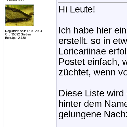
Hi Leute!
Ich habe hier ei
Registriert seit: 12.09.2004
Ort: 35392 Gießen
erstellt, so in 
Beiträge: 2.130
Loricariinae erfolg
Postet einfach, 
züchtet, wenn v
Diese Liste wird 
hinter dem Namen
gelungene Nach