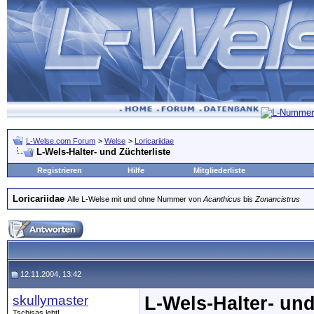
L-Welse.com Forum
>
Welse
>
Loricariidae
L-Wels-Halter- und Züchterliste
Registrieren
Hilfe
Mitgliederliste
Loricariidae
Alle L-Welse mit und ohne Nummer von
Acanthicus
bis
Zonancistrus
12.11.2004, 13:42
skullymaster
L-Wels-Halter- und
Tschisas lebt!