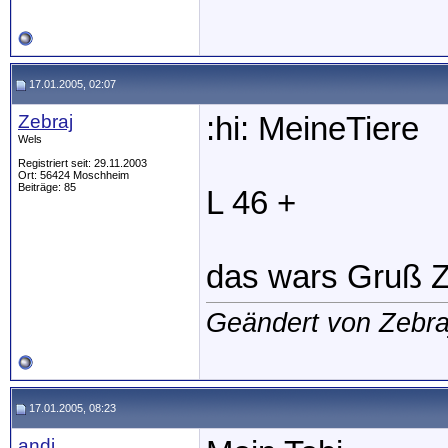
17.01.2005, 02:07
Zebraj
:hi: MeineTiere
Wels
Registriert seit: 29.11.2003
Ort: 56424 Moschheim
Beiträge: 85
L 46 +
das wars Gruß Z
Geändert von Zebra
17.01.2005, 08:23
andi