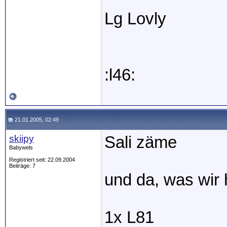
Lg Lovly
:l46:
21.01.2005, 02:49
skiipy
Sali zäme
Babywels
Registriert seit: 22.09.2004
Beiträge: 7
und da, was wir
1x L81