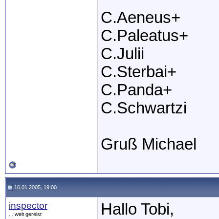
C.Aeneus+
C.Paleatus+
C.Julii
C.Sterbai+
C.Panda+
C.Schwartzi
Gruß Michael
16.01.2005, 19:00
inspector
Hallo Tobi,
... weit gereist