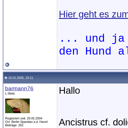
Hier geht es zu
... und ja
den Hund a
16.01.2005, 19:11
barmann76
Hallo
L-Wels
Registriert seit: 29.05.2004
Ancistrus cf. dol
Ort: Berlin-Spandau a.d. Havel
Beiträge: 262