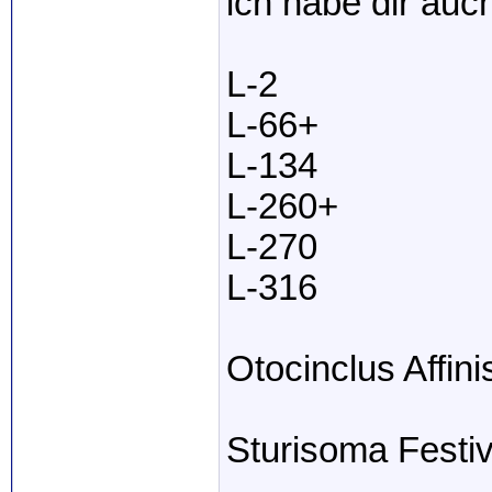
ich habe dir auc
L-2
L-66+
L-134
L-260+
L-270
L-316
Otocinclus Affini
Sturisoma Festi