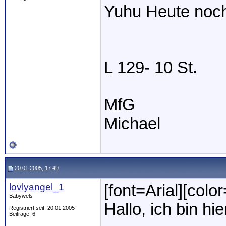
Yuhu Heute noch
L 129- 10 St.
MfG
Michael
20.01.2005, 17:49
lovlyangel_1
[font=Arial][colo
Babywels
Hallo, ich bin hi
Registriert seit: 20.01.2005
Beiträge: 6