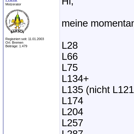
Hi,
Motzerator
meine momentan
Registriert seit: 11.01.2003
L28
Ort: Bremen
Beiträge: 1.479
L66
L75
L134+
L135 (nicht L121!
L174
L204
L257