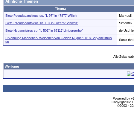
Ähnliche Themen
Thema
Biete Pseudacanthicus sp. "L 97" in 47877 Willich
MarkusK
Biete Pseudacanthicus sp. L97 in Luzern/Schweiz
Simon86
Biete Hypancistrus sp. "L 501" in 67117 Limburgerhof
de Uschle
Erkennung Männchen/ Weibchen von Golden Nugget L018 Baryancistrus
Sonic the
sp
Alle Zeitangab
Werbung
Powered by vBu
Copyright ©2000
©2003 - 2