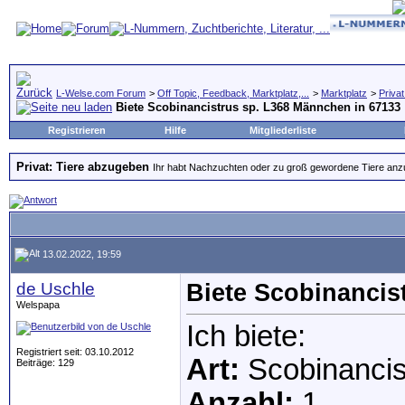
L-Welse.com Forum
>
Off Topic, Feedback, Marktplatz,...
>
Marktplatz
>
Priva
Biete Scobinancistrus sp. L368 Männchen in 67133
Registrieren
Hilfe
Mitgliederliste
Privat: Tiere abzugeben
Ihr habt Nachzuchten oder zu groß gewordene Tiere anzubi
13.02.2022, 19:59
de Uschle
Biete Scobinancis
Welspapa
Ich biete:
Registriert seit: 03.10.2012
Art:
Scobinancis
Beiträge: 129
Anzahl:
1