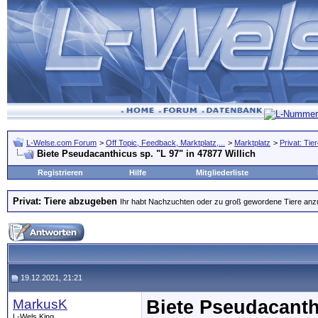
L-Welse.com Forum
>
Off Topic, Feedback, Marktplatz,...
>
Marktplatz
>
Privat: Ti
Biete Pseudacanthicus sp. "L 97" in 47877 Willich
Registrieren
Hilfe
Mitgliederliste
Privat: Tiere abzugeben
Ihr habt Nachzuchten oder zu groß gewordene Tiere anzubi
19.12.2021, 21:21
MarkusK
Biete Pseudacanthi
L-Wels King