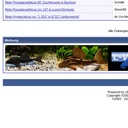
Biete Pseudacanthicus l97 Zuchtgruppe in Bochum
Schelle
Biete Pseudacanthicus sp. L97 in Luzern/Schweiz
Simon86
Biete Hypancistrus sp. "L 501" in 67117 Limburgerhof
de Uschl
Alle Zeitangab
Werbung
Powered by vBu
Copyright ©2000
©2003 - 2