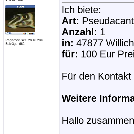
Ich biete:
Art:
Pseudacanth
Anzahl:
1
in:
47877 Willich
Registriert seit: 28.10.2010
Beiträge: 662
für:
100 Eur Prei
Für den Kontakt 
Weitere Inform
Hallo zusammen