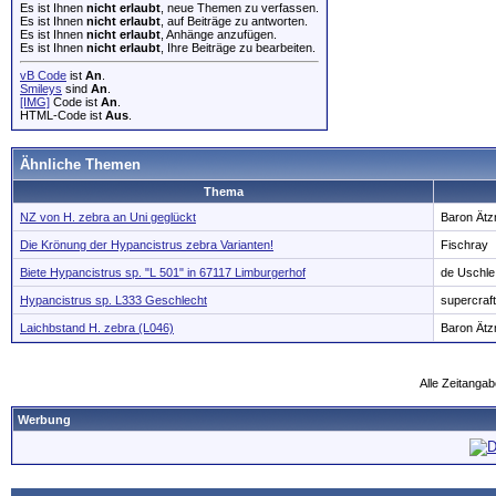
Es ist Ihnen
nicht erlaubt
, neue Themen zu verfassen.
Es ist Ihnen
nicht erlaubt
, auf Beiträge zu antworten.
Es ist Ihnen
nicht erlaubt
, Anhänge anzufügen.
Es ist Ihnen
nicht erlaubt
, Ihre Beiträge zu bearbeiten.
vB Code
ist
An
.
Smileys
sind
An
.
[IMG]
Code ist
An
.
HTML-Code ist
Aus
.
Ähnliche Themen
Thema
NZ von H. zebra an Uni geglückt
Baron Ätz
Die Krönung der Hypancistrus zebra Varianten!
Fischray
Biete Hypancistrus sp. "L 501" in 67117 Limburgerhof
de Uschle
Hypancistrus sp. L333 Geschlecht
supercraf
Laichbstand H. zebra (L046)
Baron Ätz
Alle Zeitangab
Werbung