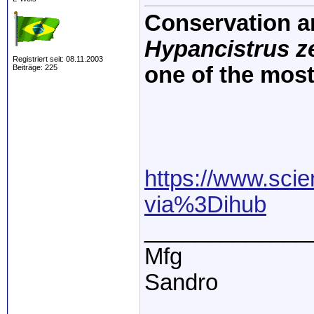
Conservation a
Hypancistrus z
Registriert seit: 08.11.2003
one of the most 
Beiträge: 225
https://www.scie
via%3Dihub
_____________
Mfg
Sandro
_ _ _ _ _ _ _ _