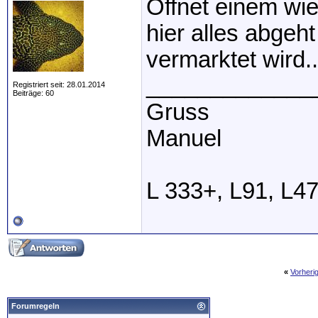
Öffnet einem wie
hier alles abgeh
vermarktet wird..
_____________
Registriert seit: 28.01.2014
Beiträge: 60
Gruss
Manuel
L 333+, L91, L4
«
Vorheri
Forumregeln