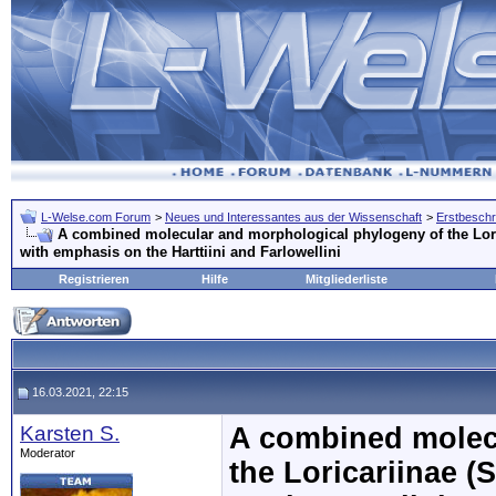
L-Welse.com Forum
>
Neues und Interessantes aus der Wissenschaft
>
Erstbeschr
A combined molecular and morphological phylogeny of the Loric
with emphasis on the Harttiini and Farlowellini
Registrieren
Hilfe
Mitgliederliste
16.03.2021, 22:15
Karsten S.
A combined molec
Moderator
the Loricariinae (