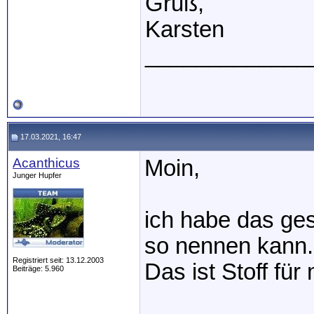
Gruß,
Karsten
_____________
17.03.2021, 16:47
Acanthicus
Moin,
Junger Hupfer
ich habe das ge
so nennen kann.
Registriert seit: 13.12.2003
Das ist Stoff fü
Beiträge: 5.960