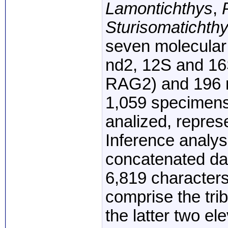
Lamontichthy
s
,
Sturisoma
tichth
seven
molecular
nd2,
12S
and
16
RAG2)
and
196
1,059
specimens
analized,
repres
Inference
analys
concatenated
da
6,819
characters
comprise
the
tri
the
latter
two
el