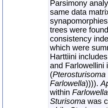
Parsi
mony
analy
same
data
matr
synapomorphie
trees
were
foun
consistency
ind
which
were
sum
Harttiini
includes
and
Farlowellini
(
Pterosturisoma
Farlo
wella
)))).
A
within
Farlowella
Sturisoma
was
c