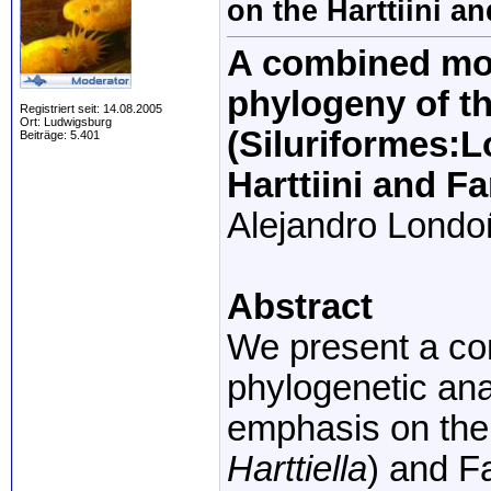
on the Harttiini an
A combined
mo
phylogeny
of
t
Registriert seit: 14.08.2005
Ort: Ludwigsburg
(Siluriformes:
L
Beiträge: 5.401
Harttiini
and
Fa
Alejandro
Londo
Abstract
We
present
a c
phylogenetic
ana
emphasis
on
th
Harttiella
)
and
Fa