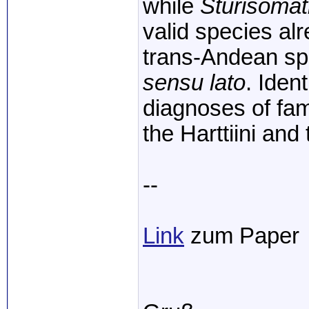
while
Sturisomat
valid
species
al
trans-Andean
sp
sensu
lato
.
Ident
diagnoses
of
fam
the
Harttiini
and
--
Link
zum Paper