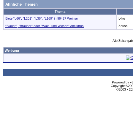
Ähnliche Themen
Thema
Biete "L66", "L201", "L38", "L169" in 99427 Weimar
L-ko
"Blauer", "Brauner" oder "Wald- und Wiesen" Ancistrus
Zeuss
Alle Zeitangab
Werbung
Powered by vBu
Copyright ©2000
©2003 - 2