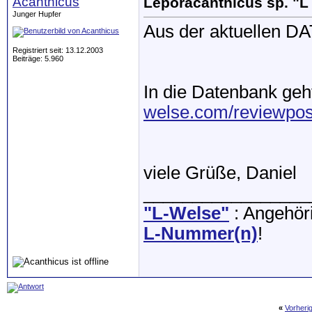
Acanthicus
Leporacanthicus sp. "L
Junger Hupfer
Aus der aktuellen DA
Registriert seit: 13.12.2003
Beiträge: 5.960
In die Datenbank geht
welse.com/reviewpos
viele Grüße, Daniel
_________________
"L-Welse"
: Angehöri
L-Nummer(n)
!
«
Vorheri