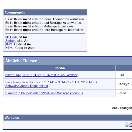
Forumregeln
Es ist Ihnen
nicht erlaubt
, neue Themen zu verfassen.
Es ist Ihnen
nicht erlaubt
, auf Beiträge zu antworten.
Es ist Ihnen
nicht erlaubt
, Anhänge anzufügen.
Es ist Ihnen
nicht erlaubt
, Ihre Beiträge zu bearbeiten.
vB Code
ist
An
.
Smileys
sind
An
.
[IMG]
Code ist
An
.
HTML-Code ist
Aus
.
Ähnliche Themen
Thema
Biete "L66", "L201", "L38", "L169" in 99427 Weimar
L-ko
Biete Pseudacanthicus sp. "L 114" = "LDA 7" = "LDA 73" in Muri /
Cattleya
Schweiz/Grenze Deutschland
"Blauer", "Brauner" oder "Wald- und Wiesen" Ancistrus
Zeuss
Alle Zeitangab
Werbung