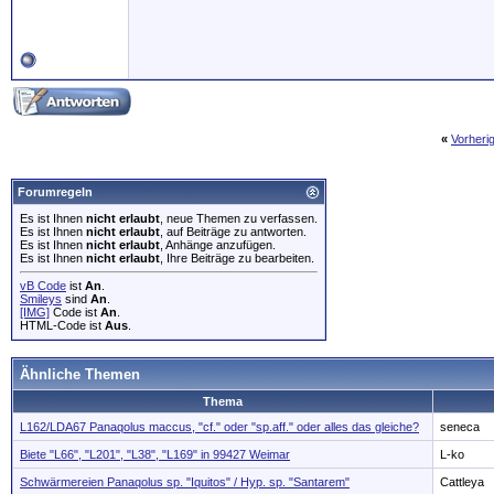
«
Vorheri
Forumregeln
Es ist Ihnen
nicht erlaubt
, neue Themen zu verfassen.
Es ist Ihnen
nicht erlaubt
, auf Beiträge zu antworten.
Es ist Ihnen
nicht erlaubt
, Anhänge anzufügen.
Es ist Ihnen
nicht erlaubt
, Ihre Beiträge zu bearbeiten.
vB Code
ist
An
.
Smileys
sind
An
.
[IMG]
Code ist
An
.
HTML-Code ist
Aus
.
Ähnliche Themen
Thema
L162/LDA67 Panaqolus maccus, "cf." oder "sp.aff." oder alles das gleiche?
seneca
Biete "L66", "L201", "L38", "L169" in 99427 Weimar
L-ko
Schwärmereien Panaqolus sp. "Iquitos" / Hyp. sp. "Santarem"
Cattleya