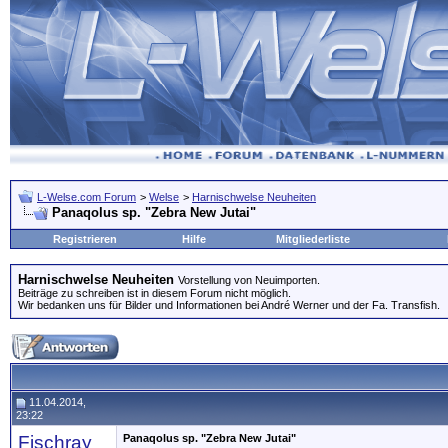
L-Welse.com Forum
>
Welse
>
Harnischwelse Neuheiten
Panaqolus sp. "Zebra New Jutai"
Registrieren
Hilfe
Mitgliederliste
Harnischwelse Neuheiten
Vorstellung von Neuimporten.
Beiträge zu schreiben ist in diesem Forum nicht möglich.
Wir bedanken uns für Bilder und Informationen bei André Werner und der Fa. Transfish.
11.04.2014,
23:22
Fischray
Panaqolus sp. "Zebra New Jutai"