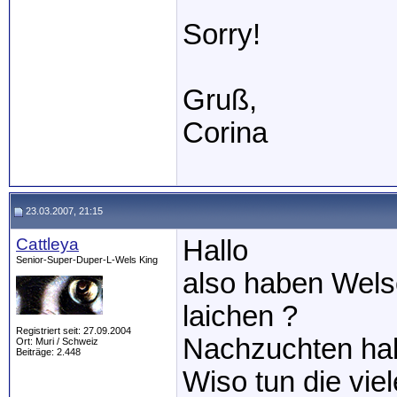
Sorry!
Gruß,
Corina
23.03.2007, 21:15
Cattleya
Hallo
Senior-Super-Duper-L-Wels King
also haben Welse
laichen ?
Registriert seit: 27.09.2004
Nachzuchten hab
Ort: Muri / Schweiz
Beiträge: 2.448
Wiso tun die vie