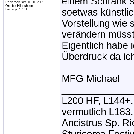
einem Schrank s
Registriert seit: 01.10.2005
Ort: bei Hildesheim
soetwas künstli
Beiträge: 1.401
Vorstellung wie 
verändern müsst
Eigentlich habe 
Überdruck da ich 
MFG Michael
_____________
L200 HF, L144+,
vermutlich L183,
Ancistrus Sp. R