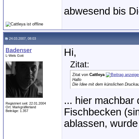
abwesend bis Di
24.03.2007, 08:03
Badenser
Hi,
L-Wels Gott
Zitat:
Zitat von
Cattleya
Hallo
Die Idee mit dem künslichen Druckauf
... hier machbar
Registriert seit: 22.01.2004
Ort: Markgräflerland
Fischbecken (si
Beiträge: 1.357
ablassen, wurde