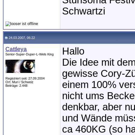
Sturisoma Festi
Schwartzi
24.03.2007, 06:22
Cattleya
Hallo
Senior-Super-Duper-L-Wels King
Die Idee mit dem
gewisse Cory-Zü
Registriert seit: 27.09.2004
einem 100% vers
Ort: Muri / Schweiz
Beiträge: 2.448
nicht ums Becke
denkbar, aber n
und Wände müsst
ca 460KG (so hab