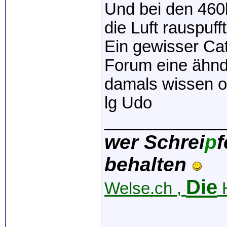
Und bei den 460
die Luft rauspufft
Ein gewisser Cat
Forum eine ähnd
damals wissen ob
lg Udo
_____________
wer Schrei
p
f
behalten
Die
Welse.ch ,
H