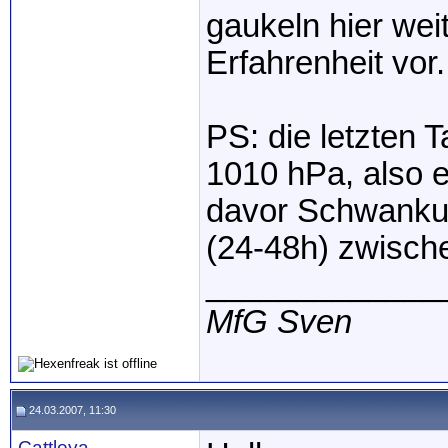
gaukeln hier wei
Erfahrenheit vor.
PS: die letzten 
1010 hPa, also 
davor Schwanku
(24-48h) zwisch
_____________
MfG Sven
24.03.2007, 11:30
Cattleya