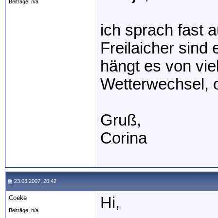
Beiträge: n/a
ich sprach fast 
Freilaicher sind
hängt es von vi
Wetterwechsel, o
Gruß,
Corina
23.03.2007, 20:42
Coeke
Hi,
Beiträge: n/a