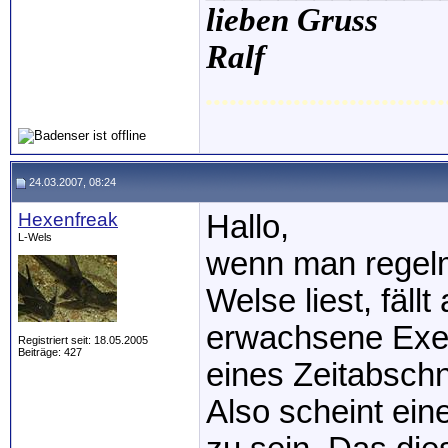
lieben Gruss
Ralf
..............................
24.03.2007, 08:24
Hexenfreak
Hallo,
L-Wels
wenn man regelm
Welse liest, fäll
erwachsene Exem
Registriert seit: 18.05.2005
Beiträge: 427
eines Zeitabschn
Also scheint ei