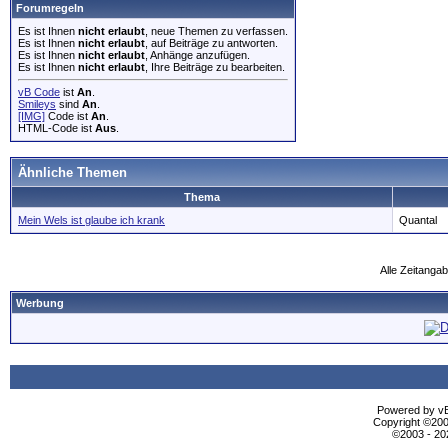
Forumregeln
Es ist Ihnen
nicht erlaubt
, neue Themen zu verfassen.
Es ist Ihnen
nicht erlaubt
, auf Beiträge zu antworten.
Es ist Ihnen
nicht erlaubt
, Anhänge anzufügen.
Es ist Ihnen
nicht erlaubt
, Ihre Beiträge zu bearbeiten.
vB Code
ist
An
.
Smileys
sind
An
.
[IMG]
Code ist
An
.
HTML-Code ist
Aus
.
Ähnliche Themen
Thema
Mein Wels ist glaube ich krank
Quantal
Alle Zeitangab
Werbung
Powered by vBu
Copyright ©2000
©2003 - 2