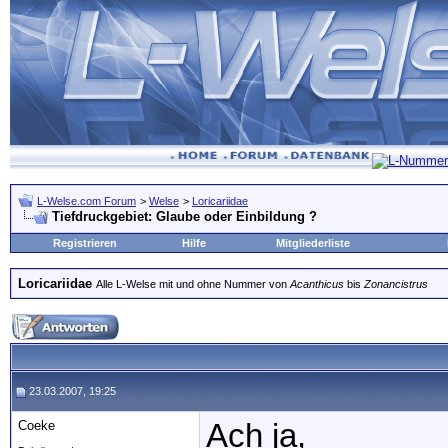
L-Welse.com Forum
>
Welse
>
Loricariidae
Tiefdruckgebiet: Glaube oder Einbildung ?
Registrieren
Hilfe
Mitgliederliste
Loricariidae
Alle L-Welse mit und ohne Nummer von
Acanthicus
bis
Zonancistrus
23.03.2007, 19:25
Coeke
Ach ja,