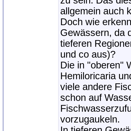
zu sein. Das dies
allgemein auch k
Doch wie erkenne
Gewässern, da d
tieferen Region
und co aus)?
Die in "oberen" 
Hemiloricaria un
viele andere Fis
schon auf Wass
Fischwasserzufu
vorzugaukeln.
In tieferen Gew