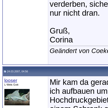
verderben, sicher
nur nicht dran.
Gruß,
Corina
Geändert von Coek
24.03.2007, 04:56
looser
Mir kam da gerad
L-Wels Gott
ich aufbauen um 
Hochdruckgebiet