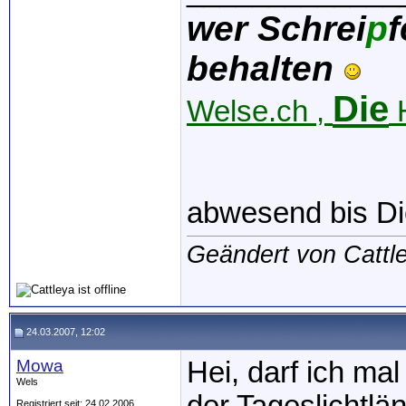
wer Schrei
p
f
behalten
Die
Welse.ch ,
H
abwesend bis Di
Geändert von Cattl
24.03.2007, 12:02
Mowa
Hei, darf ich m
Wels
Registriert seit: 24.02.2006