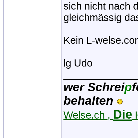
sich nicht nach 
gleichmässig da
Kein L-welse.com
lg Udo
_____________
wer Schrei
p
f
behalten
Die
Welse.ch ,
H