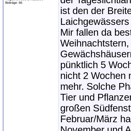
der Tageslichtlä
Beiträge: 66
ist den der Brei
Laichgewässers 
Mir fallen da be
Weihnachtstern, 
Gewächshäusern 
pünktlich 5 Woc
nicht 2 Wochen n
mehr. Solche Ph
Tier und Pflanze
großen Südfenst
Februar/März ha
November und Ap