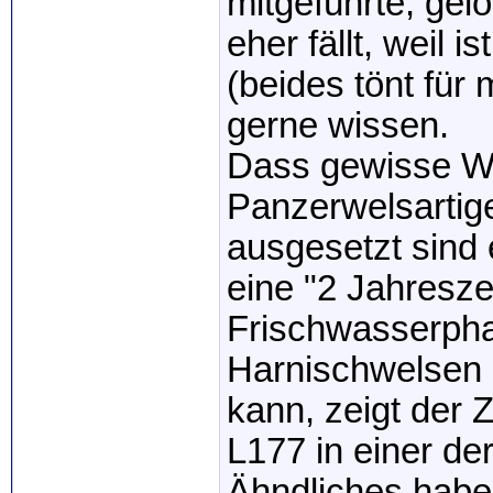
mitgeführte, gel
eher fällt, weil
(beides tönt für
gerne wissen.
Dass gewisse We
Panzerwelsartig
ausgesetzt sind 
eine "2 Jahresz
Frischwasserpha
Harnischwelsen 
kann, zeigt der 
L177 in einer d
Ähndliches habe 