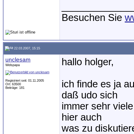
_____________
Besuchen Sie
ww
22.03.2007, 15:15
unclesam
hallo holger,
Welspapa
Registriert seit: 01.11.2005
ich finde es ja a
Ort: 63500
Beiträge: 181
daß udo sich
immer sehr viel
hier auch
was zu diskutier