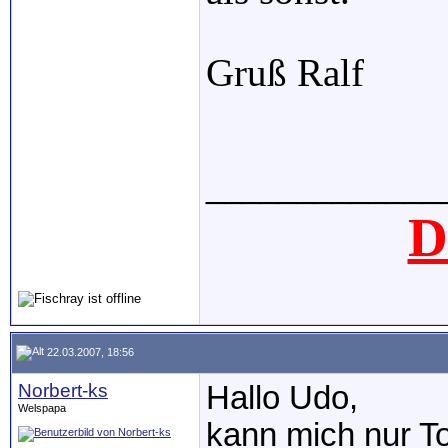
Gruß Ralf
_____________
D
22.03.2007, 18:56
Norbert-ks
Hallo Udo,
Welspapa
kann mich nur T