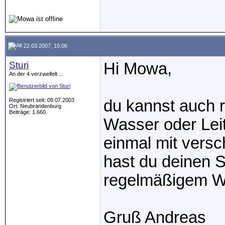
22.03.2007, 15:06
Sturi
Hi Mowa,
An der 4 verzweifelt ...
Registriert seit: 09.07.2003
du kannst auch 
Ort: Neubrandenburg
Beiträge: 1.660
Wasser oder Le
einmal mit vers
hast du deinen S
regelmäßigem W
Gruß Andreas