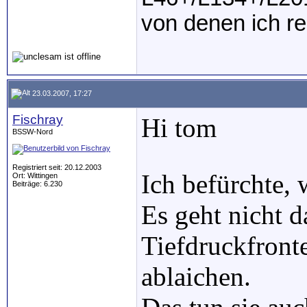
von denen ich r
23.03.2007, 17:27
Fischray
Hi tom
BSSW-Nord
Registriert seit: 20.12.2003
Ich befürchte, 
Ort: Wittingen
Beiträge: 6.230
Es geht nicht 
Tiefdruckfront
ablaichen.