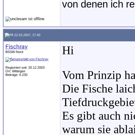
von denen ich r
22.03.2007, 17:40
Fischray
Hi
BSSW-Nord
Registriert seit: 20.12.2003
Vom Prinzip hab
Ort: Wittingen
Beiträge: 6.230
Die Fische laic
Tiefdruckgebie
Es gibt auch ni
warum sie abla