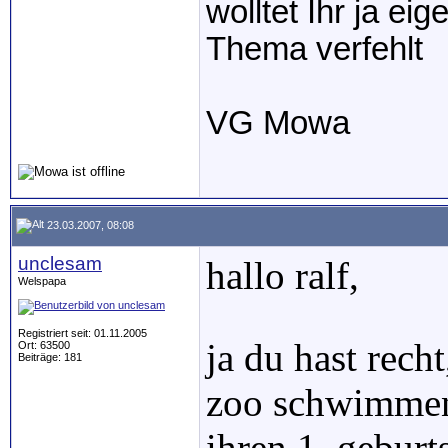
wolltet Ihr ja ei
Thema verfehlt
VG Mowa
23.03.2007, 08:08
unclesam
hallo ralf,
Welspapa
Registriert seit: 01.11.2005
ja du hast rech
Ort: 63500
Beiträge: 181
zoo schwimmen
ihren 1. geburts