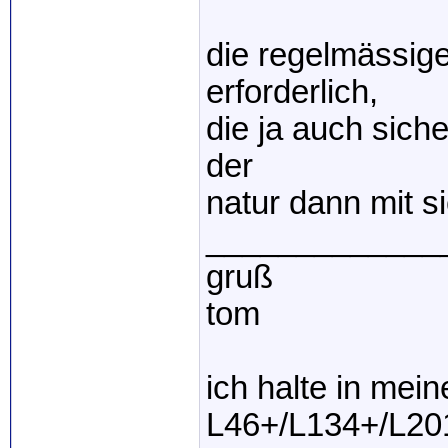
die regelmässig
erforderlich,
die ja auch siche
der
natur dann mit s
_____________
gruß
tom
ich halte in mei
L46+/L134+/L20