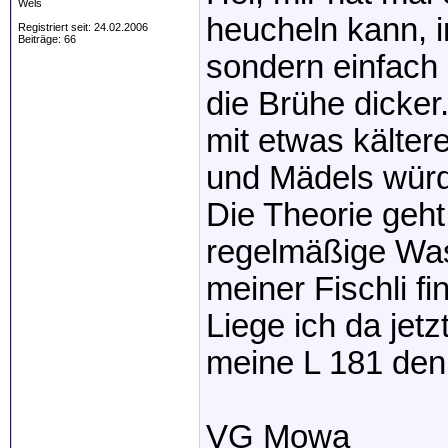
Wels
heucheln kann, 
Registriert seit: 24.02.2006
Beiträge: 66
sondern einfach 
die Brühe dicke
mit etwas kälte
und Mädels würd
Die Theorie geht
regelmäßige Was
meiner Fischli fi
Liege ich da jet
meine L 181 den 
VG Mowa