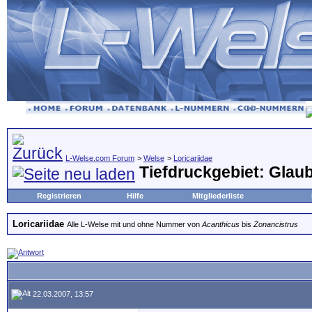
L-Welse.com Forum
>
Welse
>
Loricariidae
Tiefdruckgebiet: Glau
Registrieren
Hilfe
Mitgliederliste
Loricariidae
Alle L-Welse mit und ohne Nummer von
Acanthicus
bis
Zonancistrus
22.03.2007, 13:57