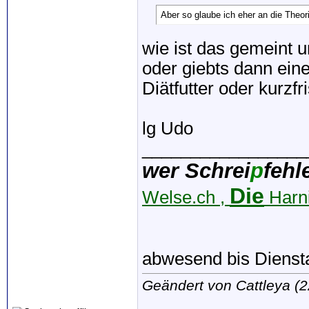
Aber so glaube ich eher an die Theor
wie ist das gemeint 
oder giebts dann ein
Diätfutter oder kurzf
lg Udo
_________________
wer Schrei
p
fehl
Die
Welse.ch ,
Harni
abwesend bis Dienst
Geändert von Cattleya (