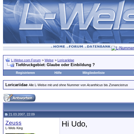
L-Welse.com Forum
>
Welse
>
Loricariidae
Tiefdruckgebiet: Glaube oder Einbildung ?
Registrieren
Hilfe
Mitgliederliste
Loricariidae
Alle L-Welse mit und ohne Nummer von
Acanthicus
bis
Zonancistrus
21.03.2007, 22:09
Zeuss
Hi Udo,
L-Wels King