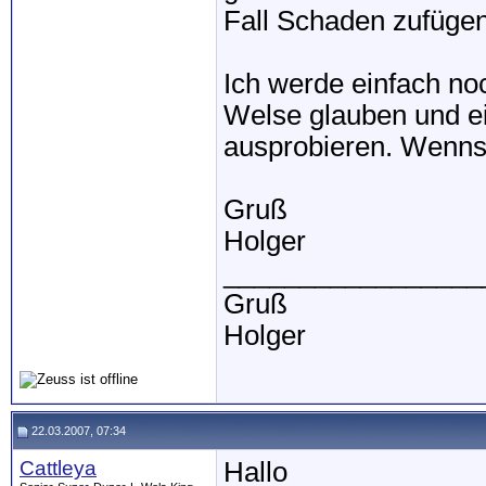
Fall Schaden zufügen
Ich werde einfach noc
Welse glauben und e
ausprobieren. Wenns k
Gruß
Holger
_________________
Gruß
Holger
22.03.2007, 07:34
Cattleya
Hallo