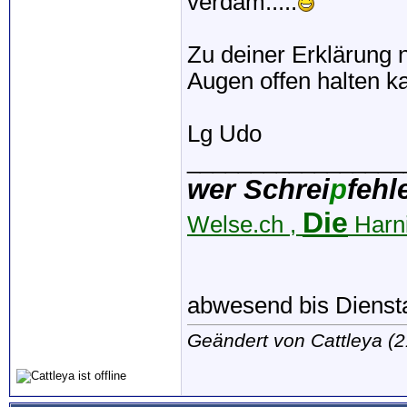
verdam.....
Zu deiner Erklärung 
Augen offen halten k
Lg Udo
_________________
wer Schrei
p
fehl
Die
Welse.ch ,
Harni
abwesend bis Dienst
Geändert von Cattleya (