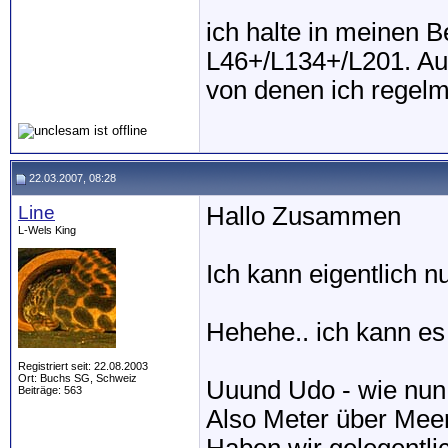
ich halte in meinen 
L46+/L134+/L201. A
von denen ich regel
22.03.2007, 08:28
Line
Hallo Zusammen
L-Wels King
Ich kann eigentlich 
Hehehe.. ich kann es 
Registriert seit: 22.08.2003
Ort: Buchs SG, Schweiz
Uuund Udo - wie nun
Beiträge: 563
Also Meter über Mee