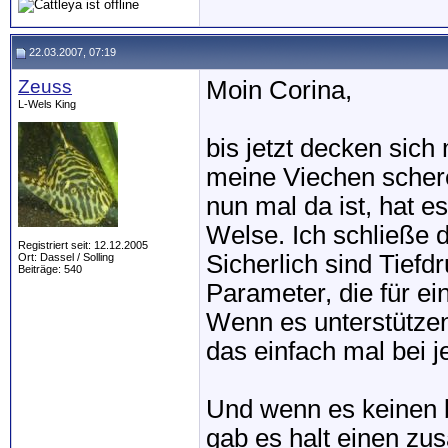
22.03.2007, 07:19
Zeuss
Moin Corina,
L-Wels King
bis jetzt decken sich
meine Viechen scher
nun mal da ist, hat e
Welse. Ich schließe d
Registriert seit: 12.12.2005
Sicherlich sind Tief
Ort: Dassel / Solling
Beiträge: 540
Parameter, die für ei
Wenn es unterstützend
das einfach mal bei 
Und wenn es keinen b
gab es halt einen zu