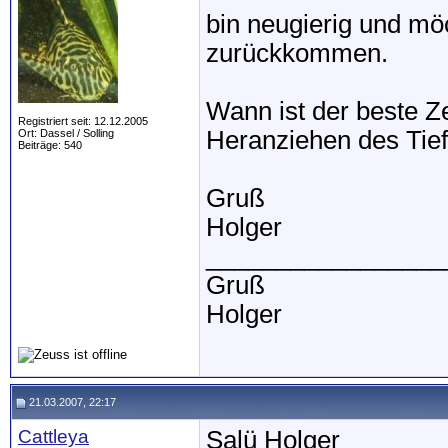
bin neugierig und mö
zurückkommen.
Wann ist der beste Z
Registriert seit: 12.12.2005
Heranziehen des Tief
Ort: Dassel / Solling
Beiträge: 540
Gruß
Holger
_________________
Gruß
Holger
21.03.2007, 22:17
Cattleya
Salü Holger