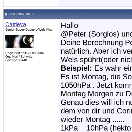
22.03.2007, 06:52
Cattleya
Hallo
Senior-Super-Duper-L-Wels King
@Peter (Sorglos) un
Deine Berechnung Pe
natürlich. Aber ich v
Registriert seit: 27.09.2004
Ort: Muri / Schweiz
Wels spührt(oder nic
Beiträge: 2.448
Beispiel:
Es wahr ein
Es ist Montag, die S
1050hPa . Jetzt komm
Montag Morgen zu Di
Genau dies will ich n
dem von dir und Cor
wieder Montag ......
1kPa = 10hPa (hekto=