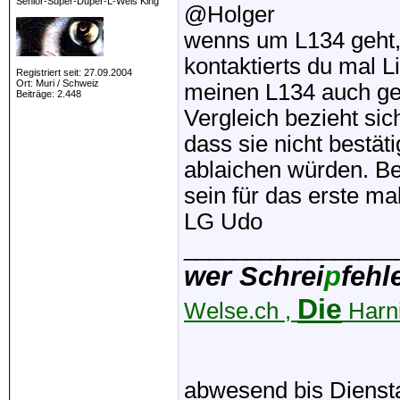
Senior-Super-Duper-L-Wels King
@Holger
wenns um L134 geht, 
kontaktierts du mal L
Registriert seit: 27.09.2004
Ort: Muri / Schweiz
meinen L134 auch ge
Beiträge: 2.448
Vergleich bezieht sic
dass sie nicht bestät
ablaichen würden. Bei
sein für das erste mal
LG Udo
_________________
wer Schrei
p
fehl
Die
Welse.ch ,
Harni
abwesend bis Dienst