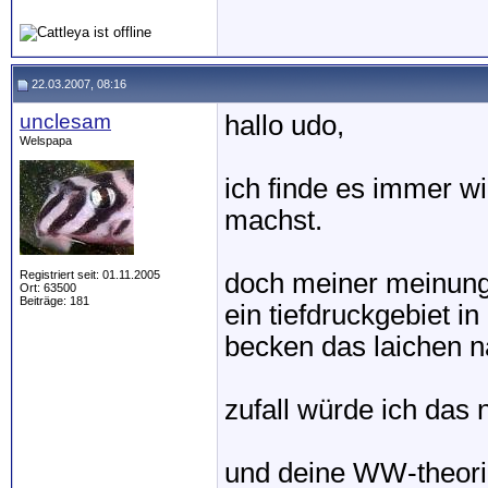
22.03.2007, 08:16
unclesam
hallo udo,
Welspapa
ich finde es immer w
machst.
Registriert seit: 01.11.2005
doch meiner meinung 
Ort: 63500
Beiträge: 181
ein tiefdruckgebiet i
becken das laichen n
zufall würde ich das n
und deine WW-theorie