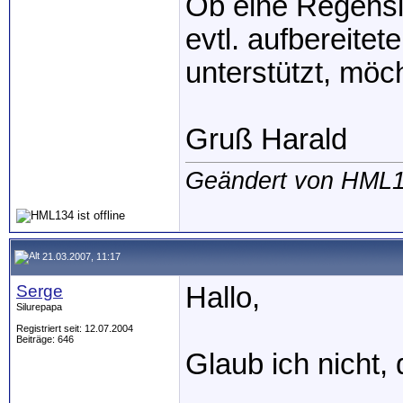
Ob eine Regensi
evtl. aufbereite
unterstützt, möc
Gruß Harald
Geändert von HML1
21.03.2007, 11:17
Serge
Hallo,
Silurepapa
Registriert seit: 12.07.2004
Beiträge: 646
Glaub ich nicht,