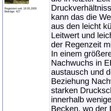
Druckverhältnis
Registriert seit: 18.05.2005
Beiträge: 427
kann das die Wel
aus den leicht k
Leitwert und le
der Regenzeit 
In einem größer
Nachwuchs in EH
austausch und de
Beziehung Nachw
starken Drucksc
innerhalb wenige
Becken, wo der L