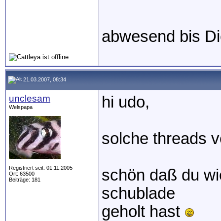
abwesend bis Di
21.03.2007, 08:34
unclesam
hi udo,
Welspapa
solche threads v
Registriert seit: 01.11.2005
schön daß du wie
Ort: 63500
Beiträge: 181
schublade
geholt hast