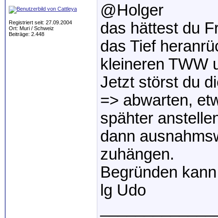
@Holger
Registriert seit: 27.09.2004
das hättest du 
Ort: Muri / Schweiz
Beiträge: 2.448
das Tief heranr
kleineren TWW u
Jetzt störst du 
=> abwarten, etw
spähter anstellen
dann ausnahmswe
zuhängen.
Begründen kann 
lg Udo
_____________