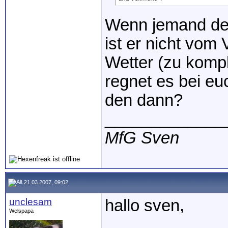
Wenn jemand den
ist er nicht vo
Wetter (zu komp
regnet es bei eu
den dann?
_____________
MfG Sven
21.03.2007, 09:02
unclesam
hallo sven,
Welspapa