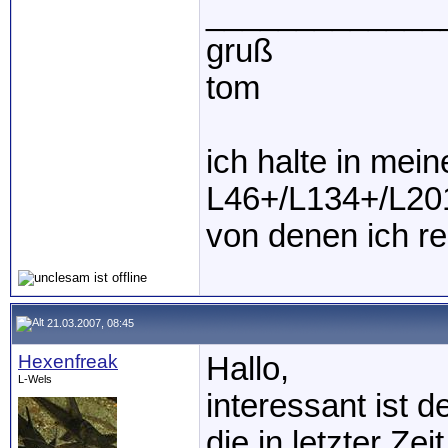
_____________
gruß
tom
ich halte in mei
L46+/L134+/L20
von denen ich r
21.03.2007, 08:45
Hexenfreak
Hallo,
L-Wels
interessant ist 
die in letzter Z