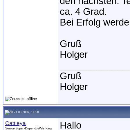
den nächsten. Te
ca. 4 Grad.
Bei Erfolg werde
Gruß
Holger
_____________
Gruß
Holger
21.03.2007, 11:50
Cattleya
Hallo
Senior-Super-Duper-L-Wels King