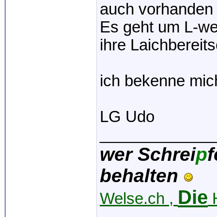
auch vorhanden 
Es geht um L-wel
ihre Laichbereits
ich bekenne mic
LG Udo
_____________
wer Schrei
p
f
behalten
Die
Welse.ch ,
H