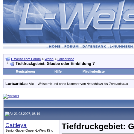
L-Welse.com Forum
>
Welse
>
Loricariidae
Tiefdruckgebiet: Glaube oder Einbildung ?
Registrieren
Hilfe
Mitgliederliste
Loricariidae
Alle L-Welse mit und ohne Nummer von
Acanthicus
bis
Zonancistrus
21.03.2007, 08:19
Cattleya
Tiefdruckgebiet: 
Senior-Super-Duper-L-Wels King