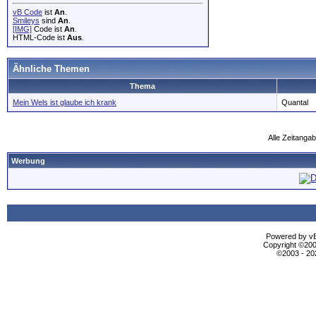
vB Code
ist
An
.
Smileys
sind
An
.
[IMG]
Code ist
An
.
HTML-Code ist
Aus
.
Ähnliche Themen
Thema
Mein Wels ist glaube ich krank
Quantal
Alle Zeitangab
Werbung
Powered by vBu
Copyright ©2000
©2003 - 2