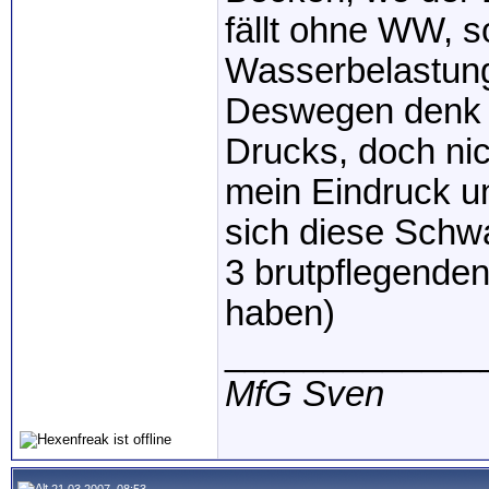
fällt ohne WW, s
Wasserbelastung 
Deswegen denk i
Drucks, doch nich
mein Eindruck un
sich diese Schw
3 brutpflegende
haben)
_____________
MfG Sven
21.03.2007, 08:53