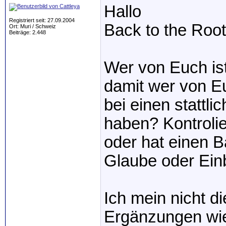
Hallo
Registriert seit: 27.09.2004
Back to the Roo
Ort: Muri / Schweiz
Beiträge: 2.448
Wer von Euch is
damit wer von Eu
bei einen stattli
haben? Kontrolie
oder hat einen 
Glaube oder Ein
Ich mein nicht d
Ergänzungen wie