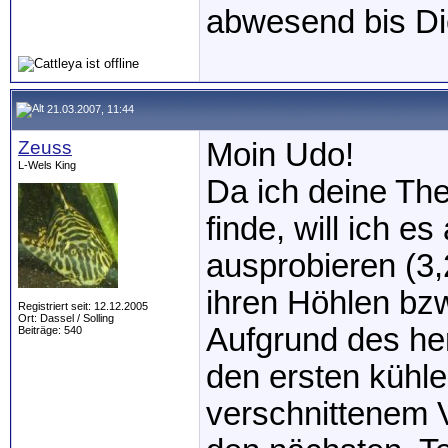
abwesend bis Di
21.03.2007, 11:44
Zeuss
Moin Udo!
L-Wels King
Da ich deine The
finde, will ich e
ausprobieren (3,
ihren Höhlen bz
Registriert seit: 12.12.2005
Ort: Dassel / Solling
Aufgrund des he
Beiträge: 540
den ersten kühl
verschnittenem 