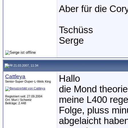
Aber für die Cor
Tschüss
Serge
21.03.2007, 11:34
Cattleya
Hallo
Senior-Super-Duper-L-Wels King
die Mond theorie
Registriert seit: 27.09.2004
meine L400 regel
Ort: Muri / Schweiz
Beiträge: 2.448
Folge, pluss mi
abgelaicht haben