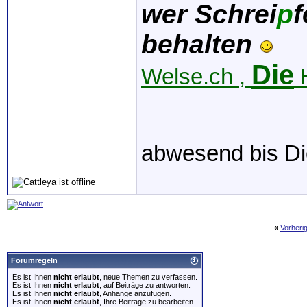
wer Schrei
p
f
behalten
Die
Welse.ch ,
H
abwesend bis Di
«
Vorheri
Forumregeln
Es ist Ihnen
nicht erlaubt
, neue Themen zu verfassen.
Es ist Ihnen
nicht erlaubt
, auf Beiträge zu antworten.
Es ist Ihnen
nicht erlaubt
, Anhänge anzufügen.
Es ist Ihnen
nicht erlaubt
, Ihre Beiträge zu bearbeiten.