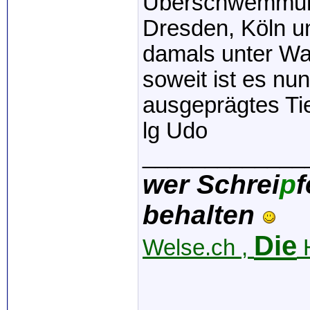
Überschwemmung
Dresden, Köln u
damals unter Wa
soweit ist es nu
ausgeprägtes Tie
lg Udo
_____________
wer Schrei
p
f
behalten
Die
Welse.ch ,
H