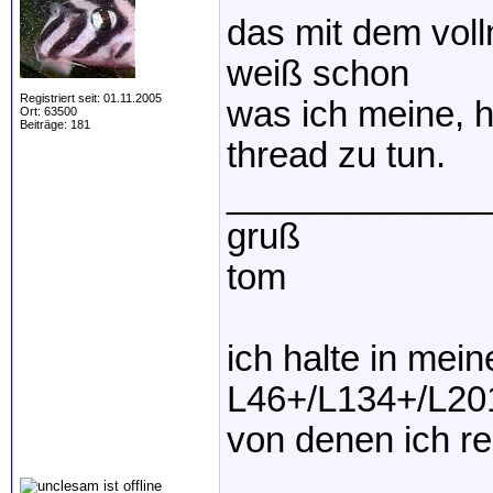
das mit dem voll
weiß schon
Registriert seit: 01.11.2005
was ich meine, h
Ort: 63500
Beiträge: 181
thread zu tun.
_____________
gruß
tom
ich halte in mei
L46+/L134+/L20
von denen ich r