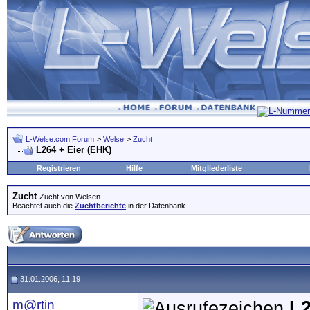
L-Welse.com Forum
>
Welse
>
Zucht
L264 + Eier (EHK)
Registrieren
Hilfe
Mitgliederliste
Zucht
Zucht von Welsen.
Beachtet auch die
Zuchtberichte
in der Datenbank.
31.01.2006, 11:19
m@rtin
L2