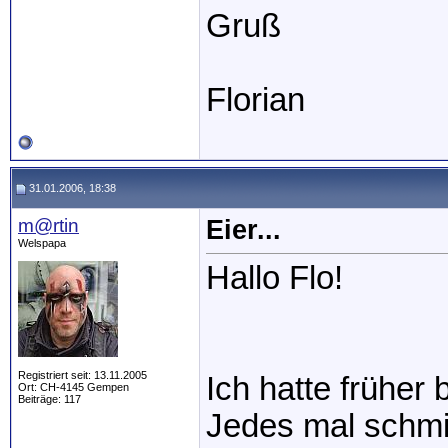
Gruß
Florian
31.01.2006, 18:38
m@rtin
Eier...
Welspapa
Hallo Flo!
Registriert seit: 13.11.2005
Ich hatte früher
Ort: CH-4145 Gempen
Beiträge: 117
Jedes mal schmis