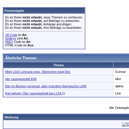
Forumregeln
Es ist Ihnen
nicht erlaubt
, neue Themen zu verfassen.
Es ist Ihnen
nicht erlaubt
, auf Beiträge zu antworten.
Es ist Ihnen
nicht erlaubt
, Anhänge anzufügen.
Es ist Ihnen
nicht erlaubt
, Ihre Beiträge zu bearbeiten.
vB Code
ist
An
.
Smileys
sind
An
.
[IMG]
Code ist
An
.
HTML-Code ist
Aus
.
Ähnliche Themen
Thema
Mein L010 Loricaria spec. Männchen trägt Eier.
Gunnar
eier rausgewedelt l046
elke
Eier im Becken verstreut, aber trotzdem Nachwuchs L046
alpina
Rat gefragt ! Eier rausgewirbelt bei L134:(((
Line
Alle Zeitangab
Werbung