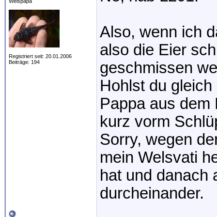
Welspapa
Also, wenn ich d
also die Eier sc
Registriert seit: 20.01.2006
Beiträge: 194
geschmissen we
Hohlst du gleic
Pappa aus dem B
kurz vorm Schlü
Sorry, wegen de
mein Welsvati h
hat und danach a
durcheinander.