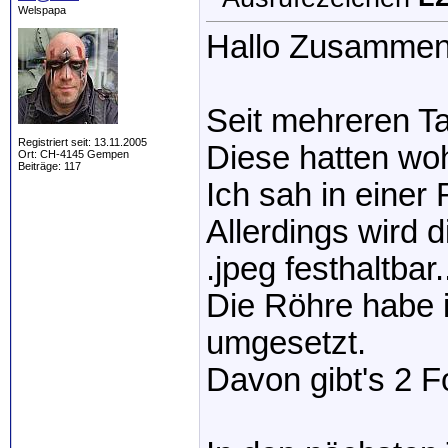
Welspapa
Hallo Zusammen
Seit mehreren Ta
Registriert seit: 13.11.2005
Diese hatten woh
Ort: CH-4145 Gempen
Beiträge: 117
Ich sah in einer
Allerdings wird 
.jpeg festhaltbar.
Die Röhre habe 
umgesetzt.
Davon gibt's 2 