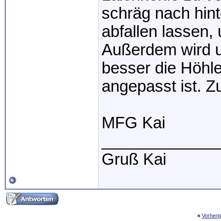
schräg nach hin
abfallen lassen, 
Außerdem wird u
besser die Höhl
angepasst ist. Z
MFG Kai
_____________
Gruß Kai
«
Vorheri