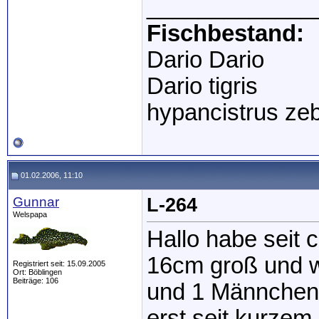
_____________
Fischbestand:
Dario Dario
Dario tigris
hypancistrus ze
01.02.2006, 11:10
Gunnar
L-264
Welspapa
Hallo habe seit 
16cm groß und w
Registriert seit: 15.09.2005
Ort: Böblingen
Beiträge: 106
und 1 Männchen.
erst seit kurzem