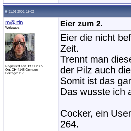
31.01.2006, 19:02
m@rtin
Eier zum 2.
Welspapa
Eier die nicht be
Zeit.
Trennt man diese
Registriert seit: 13.11.2005
der Pilz auch di
Ort: CH-4145 Gempen
Beiträge: 117
Somit ist das ga
Das wusste ich a
Cocker, ein User
264.