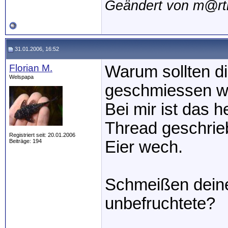
Geändert von m@rt
31.01.2006, 16:52
Florian M.
Warum sollten d
Welspapa
geschmiessen w
Bei mir ist das 
Thread geschrieb
Registriert seit: 20.01.2006
Beiträge: 194
Eier wech.
Schmeißen deine
unbefruchtete?