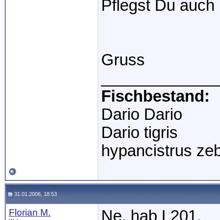
Pflegst Du auch
Gruss
_____________
Fischbestand:
Dario Dario
Dario tigris
hypancistrus ze
31.01.2006, 18:53
Florian M.
Ne, hab L201.