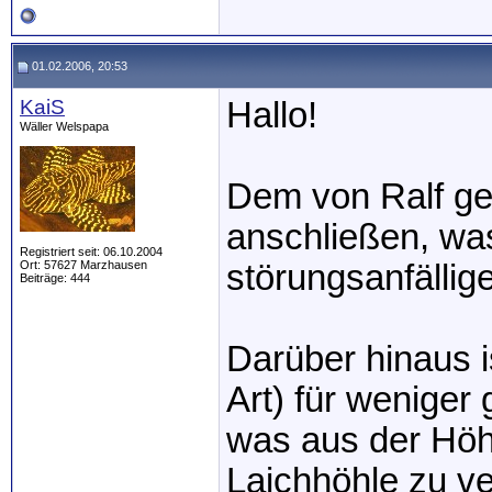
01.02.2006, 20:53
KaiS
Hallo!
Wäller Welspapa
Dem von Ralf ge
anschließen, wa
Registriert seit: 06.10.2004
Ort: 57627 Marzhausen
störungsanfällig
Beiträge: 444
Darüber hinaus i
Art) für weniger
was aus der Höh
Laichhöhle zu v