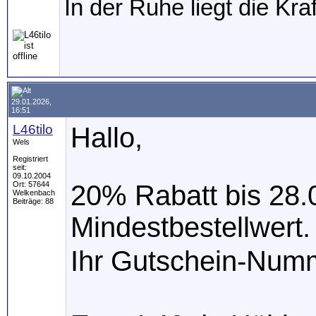
In der Ruhe liegt die Kraf
29.01.2026,
16:51
L46tilo
Hallo,
Wels
Registriert
seit:
09.10.2004
Ort: 57644
20% Rabatt bis 28.0
Welkenbach
Beiträge: 88
Mindestbestellwert.
Ihr Gutschein-Numm