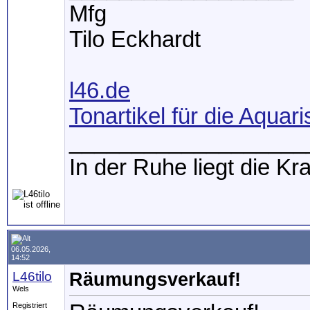
Mfg
Tilo Eckhardt
l46.de
Tonartikel für die Aquari
___________________
In der Ruhe liegt die Kra
06.05.2026,
14:52
L46tilo
Räumungsverkauf!
Wels
Registriert