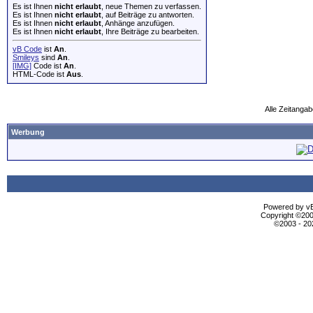
Es ist Ihnen
nicht erlaubt
, neue Themen zu verfassen.
Es ist Ihnen
nicht erlaubt
, auf Beiträge zu antworten.
Es ist Ihnen
nicht erlaubt
, Anhänge anzufügen.
Es ist Ihnen
nicht erlaubt
, Ihre Beiträge zu bearbeiten.
vB Code
ist
An
.
Smileys
sind
An
.
[IMG]
Code ist
An
.
HTML-Code ist
Aus
.
Alle Zeitangab
Werbung
Powered by vBu
Copyright ©2000
©2003 - 2