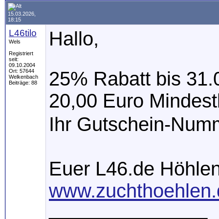
15.03.2026,
18:15
L46tilo
Hallo,
Wels
Registriert
seit:
09.10.2004
Ort: 57644
25% Rabatt bis 31.0
Welkenbach
Beiträge: 88
20,00 Euro Mindestb
Ihr Gutschein-Numm
Euer L46.de Höhle
www.zuchthoehlen.
__________________