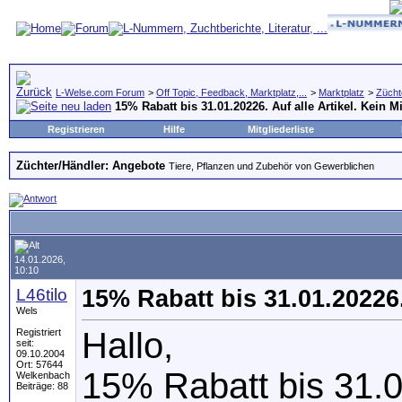
L-Welse.com Forum
>
Off Topic, Feedback, Marktplatz,...
>
Marktplatz
>
Zücht
15% Rabatt bis 31.01.20226. Auf alle Artikel. Kein M
Registrieren
Hilfe
Mitgliederliste
Züchter/Händler: Angebote
Tiere, Pflanzen und Zubehör von Gewerblichen
14.01.2026,
10:10
L46tilo
15% Rabatt bis 31.01.20226.
Wels
Hallo,
Registriert
seit:
09.10.2004
Ort: 57644
15% Rabatt bis 31.01
Welkenbach
Beiträge: 88