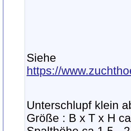
Siehe
https://www.zuchtho
Unterschlupf klein a
Größe : B x T x H c
Spalthöhe ca 1,5 - 