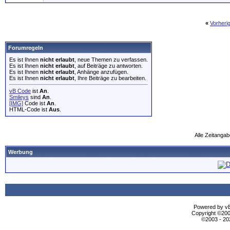
«
Vorheri
Forumregeln
Es ist Ihnen
nicht erlaubt
, neue Themen zu verfassen.
Es ist Ihnen
nicht erlaubt
, auf Beiträge zu antworten.
Es ist Ihnen
nicht erlaubt
, Anhänge anzufügen.
Es ist Ihnen
nicht erlaubt
, Ihre Beiträge zu bearbeiten.
vB Code
ist
An
.
Smileys
sind
An
.
[IMG]
Code ist
An
.
HTML-Code ist
Aus
.
Alle Zeitangab
Werbung
Powered by vBu
Copyright ©2000
©2003 - 2