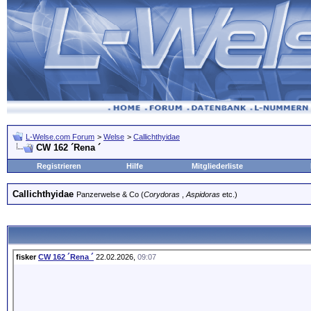
L-Welse.com Forum
>
Welse
>
Callichthyidae
CW 162 ´Rena ´
Registrieren
Hilfe
Mitgliederliste
Callichthyidae
Panzerwelse & Co (
Corydoras
,
Aspidoras
etc.)
fisker
CW 162 ´Rena ´
22.02.2026,
09:07