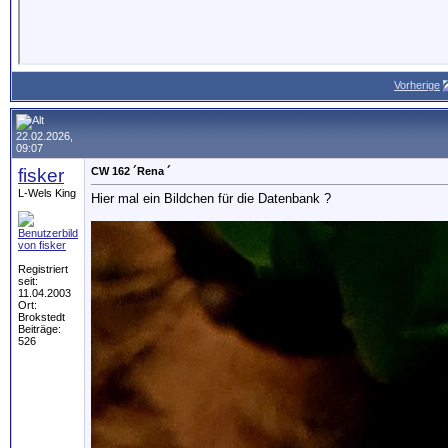
Vorherige
22.02.2026,
09:07
fisker
CW 162 ´Rena ´
L-Wels King
Hier mal ein Bildchen für die Datenbank ?
Registriert
seit:
11.04.2003
Ort:
Brokstedt
Beiträge:
526