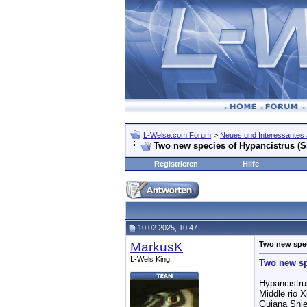
L-Welse.com Forum
>
Neues und Interessantes 
Two new species of Hypancistrus (Si
Registrieren
Hilfe
10.02.2025, 10:47
MarkusK
Two new speci
L-Wels King
Two new spe
Hypancistru
Middle rio X
Guiana Shie