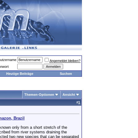
utzername
Angemeldet bleiben?
nwort
Heutige Beiträge
Suchen
Themen-Optionen
Ansicht
#
1
mazon, Brazil
nown only from a short stretch of the
cribed from river systems draining the
ected two new species that can be separated