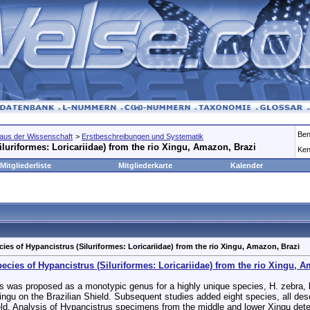
Ben
aus der Wissenschaft
>
Erstbeschreibungen und Systematik
luriformes: Loricariidae) from the rio Xingu, Amazon, Brazi
Ken
Mitgliederliste
Mitgliederkarte
Kalender
es of Hypancistrus (Siluriformes: Loricariidae) from the rio Xingu, Amazon, Brazi
cies of Hypancistrus (Siluriformes: Loricariidae) from the rio Xingu, A
s was proposed as a monotypic genus for a highly unique species, H. zebra, k
ingu on the Brazilian Shield. Subsequent studies added eight species, all des
ld. Analysis of Hypancistrus specimens from the middle and lower Xingu det