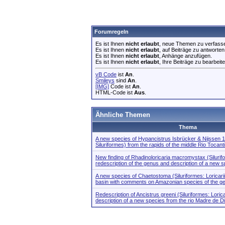
Forumregeln
Es ist Ihnen
nicht erlaubt
, neue Themen zu verfass
Es ist Ihnen
nicht erlaubt
, auf Beiträge zu antworten
Es ist Ihnen
nicht erlaubt
, Anhänge anzufügen.
Es ist Ihnen
nicht erlaubt
, Ihre Beiträge zu bearbeite
vB Code
ist
An
.
Smileys
sind
An
.
[IMG]
Code ist
An
.
HTML-Code ist
Aus
.
Ähnliche Themen
Thema
A new species of Hypancistrus Isbrücker & Nijssen 19
Siluriformes) from the rapids of the middle Rio Tocant
New finding of Rhadinoloricaria macromystax (Silurifo
redescription of the genus and description of a new 
A new species of Chaetostoma (Siluriformes: Loricari
basin with comments on Amazonian species of the g
Redescription of Ancistrus greeni (Siluriformes: Lorica
description of a new species from the rio Madre de D