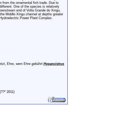
n from the ornamental fish trade. Due to
ifferent. One of the species is relatively
e downstream end of Volta Grande do Xingu,
of the Middle Xingu channel at depths greater
e Hydroelectric Power Plant Complex.
 jetzt, Ehre, wem Ehre gebührt
Hypancistrus
(??* 2011)