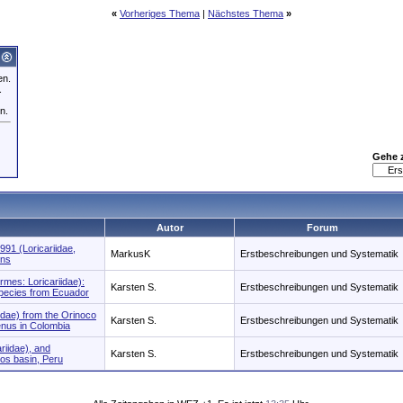
«
Vorheriges Thema
|
Nächstes Thema
»
en.
.
n.
Gehe 
Autor
Forum
91 (Loricariidae,
MarkusK
Erstbeschreibungen und Systematik
ins
rmes: Loricariidae):
Karsten S.
Erstbeschreibungen und Systematik
species from Ecuador
idae) from the Orinoco
Karsten S.
Erstbeschreibungen und Systematik
enus in Colombia
riidae), and
Karsten S.
Erstbeschreibungen und Systematik
ios basin, Peru