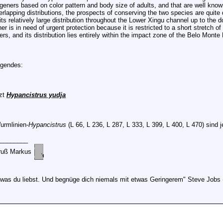
geners based on color pattern and body size of adults, and that are well know
erlapping distributions, the prospects of conserving the two species are quite d
its relatively large distribution throughout the Lower Xingu channel up to th
her is in need of urgent protection because it is restricted to a short stretch 
rs, and its distribution lies entirely within the impact zone of the Belo Mont
lgendes:
tzt
Hypancistrus yudja
urmlinien-
Hypancistrus
(L 66, L 236, L 287, L 333, L 399, L 400, L 470) sind
________
Gruß Markus
 was du liebst. Und begnüge dich niemals mit etwas Geringerem" Steve Jobs 