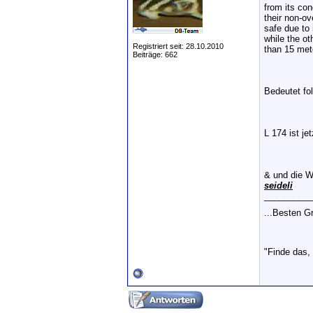
from its con
their non-ov
safe due to 
while the ot
Registriert seit: 28.10.2010
than 15 mete
Beiträge: 662
Bedeutet fo
L 174 ist je
& und die W
seideli
__________
...Besten 
"Finde das,