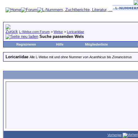
L-Welse.com Forum
>
Welse
>
Loricariidae
Suche passenden Wels
Registrieren
Hilfe
Mitgliederliste
Loricariidae
Alle L-Welse mit und ohne Nummer von
Acanthicus
bis
Zonancistrus
Vorherige