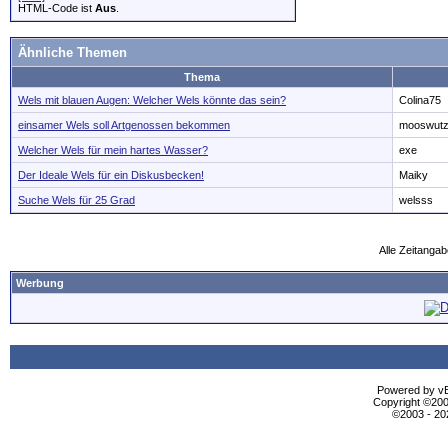
HTML-Code ist
Aus
.
Ähnliche Themen
Thema
Wels mit blauen Augen: Welcher Wels könnte das sein?
Colina75
einsamer Wels soll Artgenossen bekommen
mooswut
Welcher Wels für mein hartes Wasser?
exe
Der Ideale Wels für ein Diskusbecken!
Maiky
Suche Wels für 25 Grad
welsss
Alle Zeitangab
Werbung
Powered by vBu
Copyright ©2000
©2003 - 2