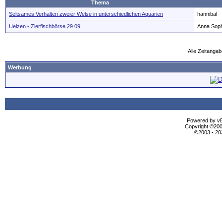
Thema
Seltsames Verhalten zweier Welse in unterschiedlichen Aquarien
hannibal
Uelzen - Zierfischbörse 29.09
Anna Soph
Alle Zeitangab
Werbung
Powered by vBu
Copyright ©2000
©2003 - 2