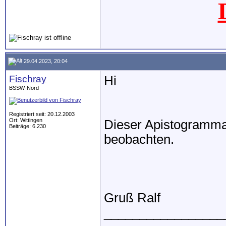
29.04.2023, 20:04
Fischray
Hi
BSSW-Nord
Registriert seit: 20.12.2003
Ort: Wittingen
Dieser Apistogramma 
Beiträge: 6.230
beobachten.
Gruß Ralf
_________________