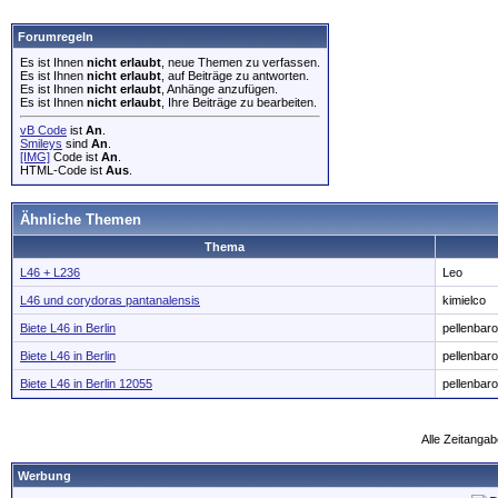
Forumregeln
Es ist Ihnen
nicht erlaubt
, neue Themen zu verfassen.
Es ist Ihnen
nicht erlaubt
, auf Beiträge zu antworten.
Es ist Ihnen
nicht erlaubt
, Anhänge anzufügen.
Es ist Ihnen
nicht erlaubt
, Ihre Beiträge zu bearbeiten.
vB Code
ist
An
.
Smileys
sind
An
.
[IMG]
Code ist
An
.
HTML-Code ist
Aus
.
Ähnliche Themen
Thema
L46 + L236
Leo
L46 und corydoras pantanalensis
kimielco
Biete L46 in Berlin
pellenbar
Biete L46 in Berlin
pellenbar
Biete L46 in Berlin 12055
pellenbar
Alle Zeitangab
Werbung