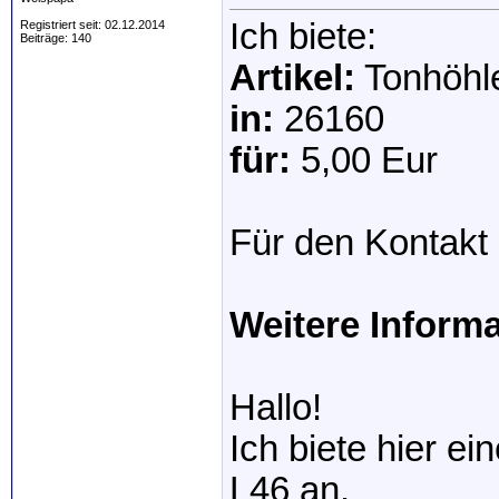
Ich biete:
Registriert seit: 02.12.2014
Beiträge: 140
Artikel:
Tonhöhl
in:
26160
für:
5,00 Eur
Für den Kontakt 
Weitere Inform
Hallo!
Ich biete hier e
L46 an.