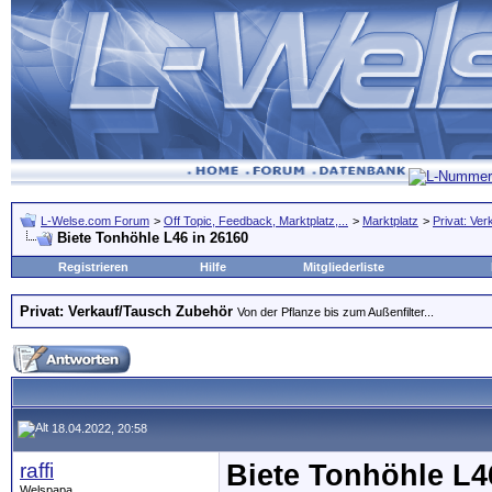
L-Welse.com Forum
>
Off Topic, Feedback, Marktplatz,...
>
Marktplatz
>
Privat: Ve
Biete Tonhöhle L46 in 26160
Registrieren
Hilfe
Mitgliederliste
Privat: Verkauf/Tausch Zubehör
Von der Pflanze bis zum Außenfilter...
18.04.2022, 20:58
raffi
Biete Tonhöhle L4
Welspapa