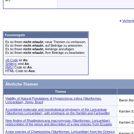
«
Vorheri
Forumregeln
Es ist Ihnen
nicht erlaubt
, neue Themen zu verfassen.
Es ist Ihnen
nicht erlaubt
, auf Beiträge zu antworten.
Es ist Ihnen
nicht erlaubt
, Anhänge anzufügen.
Es ist Ihnen
nicht erlaubt
, Ihre Beiträge zu bearbeiten.
vB Code
ist
An
.
Smileys
sind
An
.
[IMG]
Code ist
An
.
HTML-Code ist
Aus
.
Ähnliche Themen
Thema
Viability of Natural Populations of Hypancistrus zebra (Siluriformes,
Baron Ätz
Loricariidae), Xingu, Brazil
A combined molecular and morphological phylogeny of the Loricariinae
Karsten S
(Siluriformes:Loricariidae), with emphasis on the Harttiini and Farlowellini
New finding of Rhadinoloricaria macromystax (Siluriformes: Loricariidae):
Karsten S
redescription of the genus and description of a new species from Ecuador
A new species of Chaetostoma (Siluriformes: Loricariidae) from the Orinoco
Karsten S