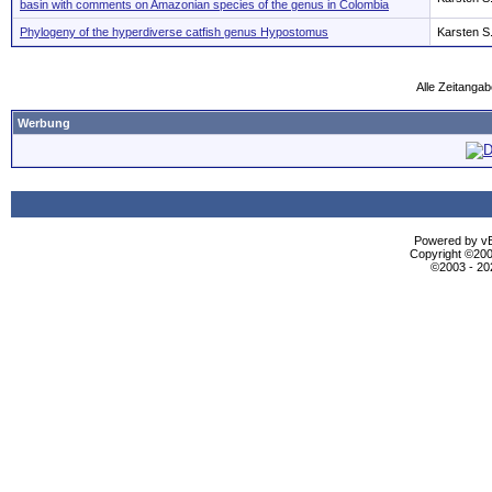
basin with comments on Amazonian species of the genus in Colombia
Phylogeny of the hyperdiverse catfish genus Hypostomus
Karsten S
Alle Zeitangab
Werbung
Powered by vBu
Copyright ©2000
©2003 - 2