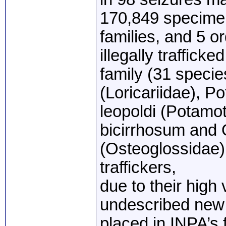
170,849 specimen
families, and 5 o
illegally traffick
family (31 speci
(Loricariidae), P
leopoldi (Potamo
bicirrhosum and 
(Osteoglossidae)
traffickers,
due to their high 
undescribed new 
placed in INPA’s f