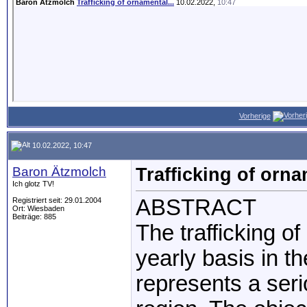
Baron Ätzmolch
Trafficking of ornamental...
10.02.2022,
10:47
Vorherige
10.02.2022, 10:47
Baron Ätzmolch
Trafficking of orna
Ich glotz TV!
ABSTRACT
Registriert seit: 29.01.2004
Ort: Wiesbaden
Beiträge: 885
The trafficking o
yearly basis in t
represents a serio