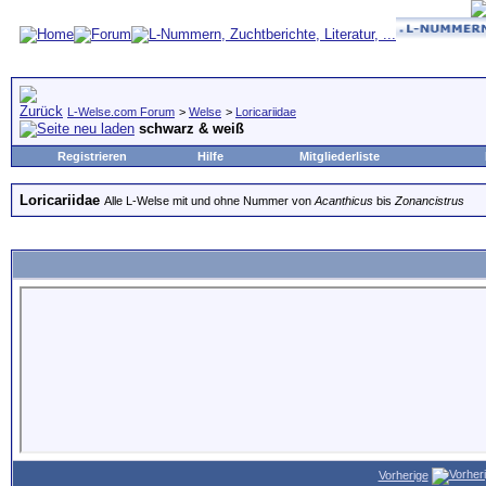
L-Welse.com Forum
>
Welse
>
Loricariidae
schwarz & weiß
Registrieren
Hilfe
Mitgliederliste
Loricariidae
Alle L-Welse mit und ohne Nummer von
Acanthicus
bis
Zonancistrus
Vorherige