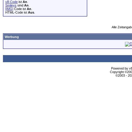
vB Code
ist
An
.
Smileys
sind
An
.
[IMG]
Code ist
An
.
HTML-Code ist
Aus
.
Alle Zeitangab
Werbung
Powered by vBu
Copyright ©2000
©2003 - 2