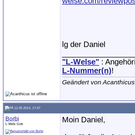
welse.com/reviewpos
lg der Daniel
_________________
"L-Welse"
: Angehöri
L-Nummer(n)
!
Geändert von Acanthicu
12.05.2014, 17:47
Borbi
Moin Daniel,
L-Wels Gott