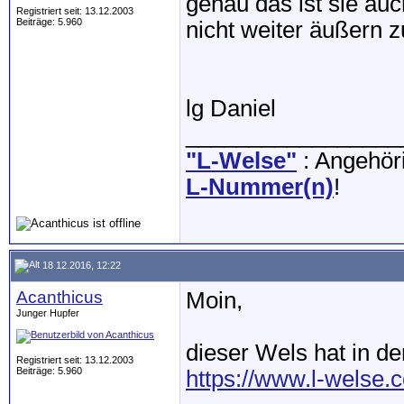
genau das ist sie auc
Registriert seit: 13.12.2003
Beiträge: 5.960
nicht weiter äußern z
lg Daniel
_________________
"L-Welse"
: Angehöri
L-Nummer(n)
!
18.12.2016, 12:22
Acanthicus
Moin,
Junger Hupfer
dieser Wels hat in d
Registriert seit: 13.12.2003
Beiträge: 5.960
https://www.l-welse.c