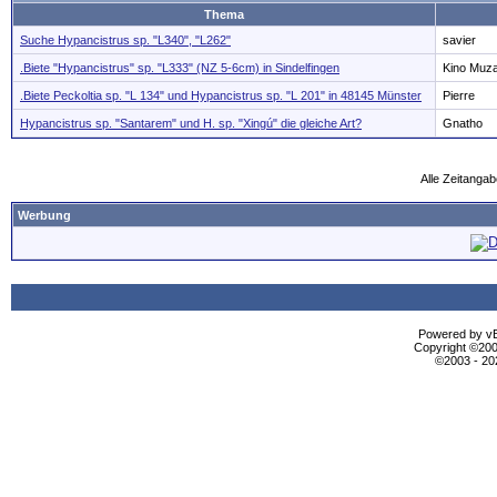
Thema
Suche Hypancistrus sp. "L340", "L262"
savier
.Biete "Hypancistrus" sp. "L333" (NZ 5-6cm) in Sindelfingen
Kino Muz
.Biete Peckoltia sp. "L 134" und Hypancistrus sp. "L 201" in 48145 Münster
Pierre
Hypancistrus sp. "Santarem" und H. sp. "Xingú" die gleiche Art?
Gnatho
Alle Zeitangab
Werbung
Powered by vBu
Copyright ©2000
©2003 - 2