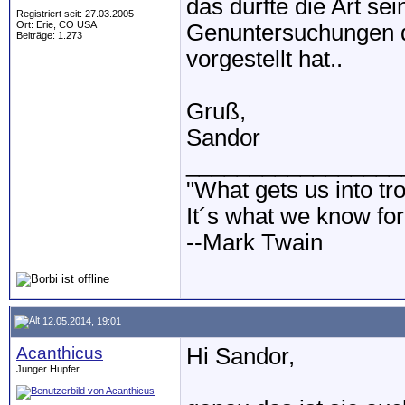
das dürfte die Art sei
Registriert seit: 27.03.2005
Ort: Erie, CO USA
Genuntersuchungen d
Beiträge: 1.273
vorgestellt hat..
Gruß,
Sandor
_________________
"What gets us into tr
It´s what we know for 
--Mark Twain
12.05.2014, 19:01
Acanthicus
Hi Sandor,
Junger Hupfer