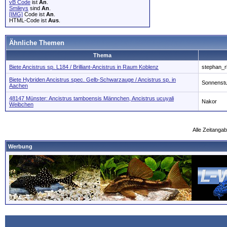
vB Code
ist
An
.
Smileys
sind
An
.
[IMG]
Code ist
An
.
HTML-Code ist
Aus
.
Ähnliche Themen
Thema
Biete Ancistrus sp. L184 / Brilliant-Ancistrus in Raum Koblenz
stephan_r
Biete Hybriden Ancistrus spec. Gelb-Schwarzauge / Ancistrus sp. in
Sonnenst
Aachen
48147 Münster: Ancistrus tamboensis Männchen, Ancistrus ucuyali
Nakor
Weibchen
Alle Zeitangab
Werbung