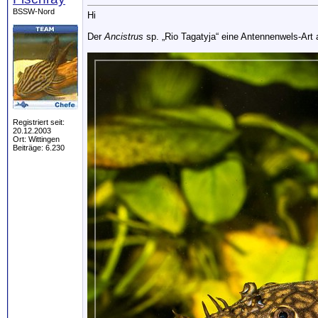
BSSW-Nord
Hi
Der
Ancistrus
sp. „Rio Tagatyja“ eine Antennenwels-Art
Registriert seit:
20.12.2003
Ort: Wittingen
Beiträge: 6.230