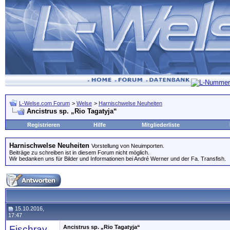
L-Welse.com Forum
>
Welse
>
Harnischwelse Neuheiten
Ancistrus sp. „Rio Tagatyja“
Registrieren
Hilfe
Mitgliederliste
Harnischwelse Neuheiten
Vorstellung von Neuimporten.
Beiträge zu schreiben ist in diesem Forum nicht möglich.
Wir bedanken uns für Bilder und Informationen bei André Werner und der Fa. Transfish.
15.10.2016,
17:47
Fischray
Ancistrus sp. „Rio Tagatyja“