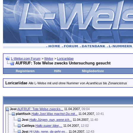
L-Welse.com Forum
>
Welse
>
Loricariidae
AUFRUF: Tote Welse zwecks Untersuchung gesucht
Registrieren
Hilfe
Mitgliederliste
Loricariidae
Alle L-Welse mit und ohne Nummer von
Acanthicus
bis
Zonancistrus
Jost
AUFRUF: Tote Welse zwecks...
11.04.2007,
09:04
plattfisch
Hallo Jost Was machst Du mit...
11.04.2007,
10:41
Jost
Hallo Jürgen, nun, wenn ich...
11.04.2007,
11:40
Cattleya
Hallo super Idee,...
11.04.2007,
12:02
Jost
Hi Udo, nene, da geht es...
11.04.2007,
12:43