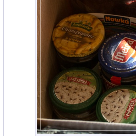
bigbadbraun
Habe ohne gefunden: Bild...
22.04.2016,
08:07
Acanthicus
Ich freue mich riesig! Danke...
21.04.2016,
22:21
AsterixX
Hi brauni, die Wurst liegt...
22.04.2016,
15:37
Joern
Moin was ist denn so nach 9...
29.04.2016,
08:35
bigbadbraun
Hallöchen Daniel, wie schaut...
29.04.2016,
09:28
Raffaella
Interesse?
28.03.2019,
08:18
coenb
Ein recht altes Thema, aber...
30.06.2019,
22:27
Jost
Guten Morgen ich habe...
05.07.2019,
09:39