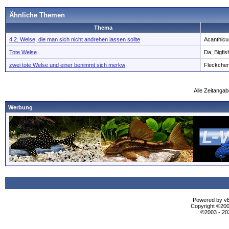
Ähnliche Themen
Thema
4.2. Welse, die man sich nicht andrehen lassen sollte
Acanthicu
Tote Welse
Da_Bigfis
zwei tote Welse und einer benimmt sich merkw
Fleckche
Alle Zeitangab
Werbung
Powered by vBu
Copyright ©2000
©2003 - 2