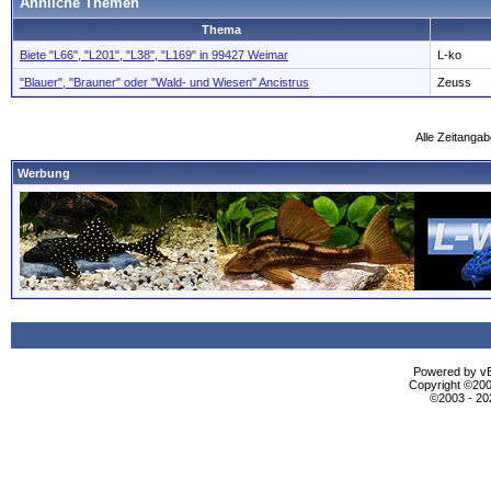
Ähnliche Themen
Thema
Biete "L66", "L201", "L38", "L169" in 99427 Weimar
L-ko
"Blauer", "Brauner" oder "Wald- und Wiesen" Ancistrus
Zeuss
Alle Zeitangab
Werbung
Powered by vBu
Copyright ©2000
©2003 - 2