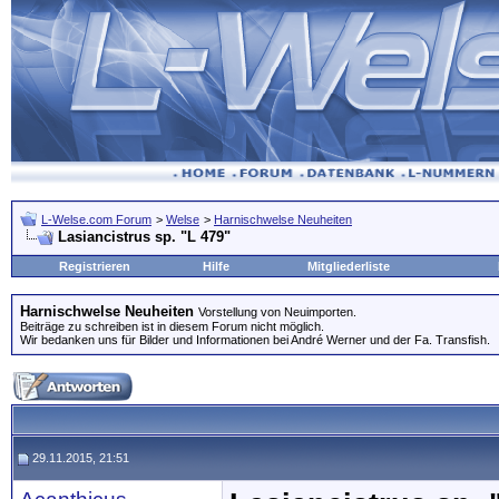
L-Welse.com Forum
>
Welse
>
Harnischwelse Neuheiten
Lasiancistrus sp. "L 479"
Registrieren
Hilfe
Mitgliederliste
Harnischwelse Neuheiten
Vorstellung von Neuimporten.
Beiträge zu schreiben ist in diesem Forum nicht möglich.
Wir bedanken uns für Bilder und Informationen bei André Werner und der Fa. Transfish.
29.11.2015, 21:51