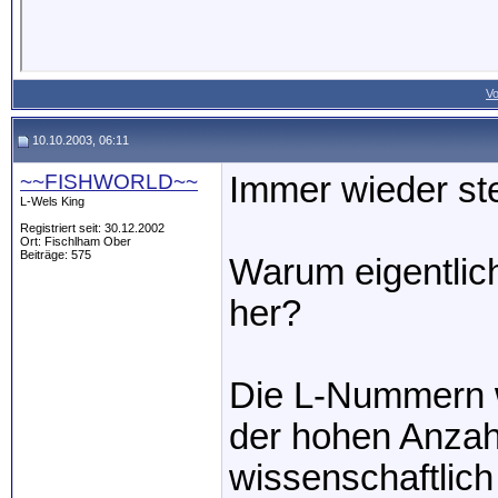
Vo
10.10.2003, 06:11
~~FISHWORLD~~
Immer wieder st
L-Wels King
Registriert seit: 30.12.2002
Ort: Fischlham Ober
Beiträge: 575
Warum eigentli
her?
Die L-Nummern 
der hohen Anzahl
wissenschaftlic