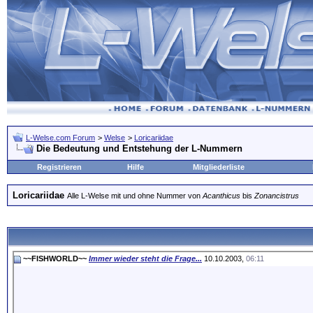
L-Welse.com Forum
>
Welse
>
Loricariidae
Die Bedeutung und Entstehung der L-Nummern
Registrieren
Hilfe
Mitgliederliste
Loricariidae
Alle L-Welse mit und ohne Nummer von
Acanthicus
bis
Zonancistrus
~~FISHWORLD~~
Immer wieder steht die Frage...
10.10.2003,
06:11