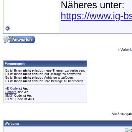
Näheres unter:
https://www.ig-b
«
Vorheri
Forumregeln
Es ist Ihnen
nicht erlaubt
, neue Themen zu verfassen.
Es ist Ihnen
nicht erlaubt
, auf Beiträge zu antworten.
Es ist Ihnen
nicht erlaubt
, Anhänge anzufügen.
Es ist Ihnen
nicht erlaubt
, Ihre Beiträge zu bearbeiten.
vB Code
ist
An
.
Smileys
sind
An
.
[IMG]
Code ist
An
.
HTML-Code ist
Aus
.
Alle Zeitangab
Werbung