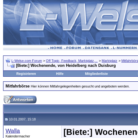
L-Welse.com Forum
>
Off Topic, Feedback, Marktplatz,...
>
Marktplatz
>
Mitfahrbör
[Biete:] Wochenende, von Heidelberg nach Duisburg
Registrieren
Hilfe
Mitgliederliste
Mitfahrbörse
Hier können Mitfahrgelegenheiten gesucht und angeboten werden.
10.01.2007, 15:18
Walla
[Biete:] Wochenen
Kalendermacher