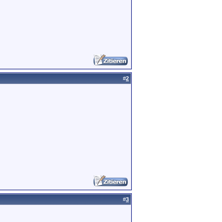
#
2
#
3