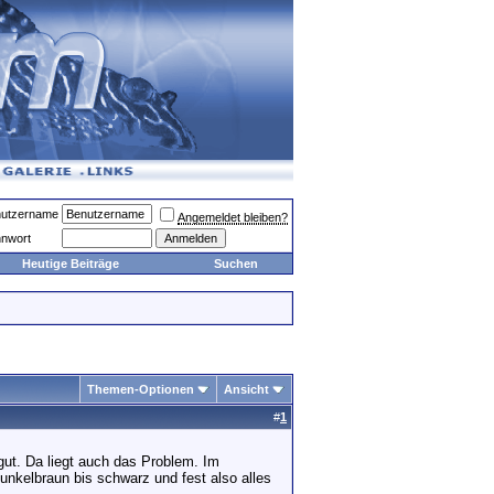
utzername
Angemeldet bleiben?
nwort
Heutige Beiträge
Suchen
Themen-Optionen
Ansicht
#
1
gut. Da liegt auch das Problem. Im
nkelbraun bis schwarz und fest also alles