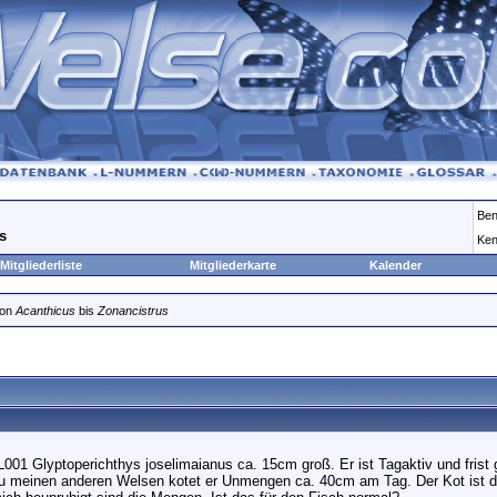
Ben
s
Ken
Mitgliederliste
Mitgliederkarte
Kalender
von
Acanthicus
bis
Zonancistrus
L001 Glyptoperichthys joselimaianus ca. 15cm groß. Er ist Tagaktiv und frist 
zu meinen anderen Welsen kotet er Unmengen ca. 40cm am Tag. Der Kot ist du