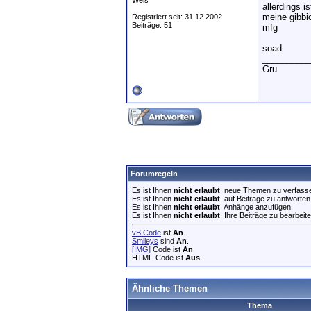
Wels
allerdings i
meine gibbi
Registriert seit: 31.12.2002
Beiträge: 51
mfg
soad
__________
Gru
Forumregeln
Es ist Ihnen
nicht erlaubt
, neue Themen zu verfass
Es ist Ihnen
nicht erlaubt
, auf Beiträge zu antworten
Es ist Ihnen
nicht erlaubt
, Anhänge anzufügen.
Es ist Ihnen
nicht erlaubt
, Ihre Beiträge zu bearbeite
vB Code
ist
An
.
Smileys
sind
An
.
[IMG]
Code ist
An
.
HTML-Code ist
Aus
.
Ähnliche Themen
Thema