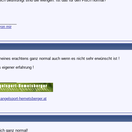
ch beunruhigt sind die Mengen. Ist das für den Fisch normal?
________
on mir
 meines erachtens ganz normal auch wenn es nicht sehr erwünscht ist !
 eigener erfahrung !
________
.angelsport-hemetsberger.at
lich ganz normal!