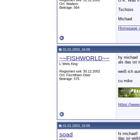
O.K. Was mi
Registriert seit: 31.12.2002
Ort: Wadern
Beiträge: 564
Tschüss
Michael
__________
Homepage v
01.01.2003, 16:08
~~FISHWORLD~~
hy michael
als das ist
L-Wels King
weiß ich aus
Registriert seit: 30.12.2002
Ort: Fischlham Ober
Beiträge: 575
cu mike
__________
https://www
01.01.2003, 16:09
soad
hi michael!
das ist wirk