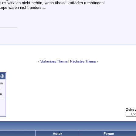
st es wirklich nicht schön, wenn überall kotfäden rumhängen!
ceps waren nicht anders....
________
«
Vorheriges Thema
|
Nächstes Thema
»
en.
.
n.
Gehe 
Autor
Forum