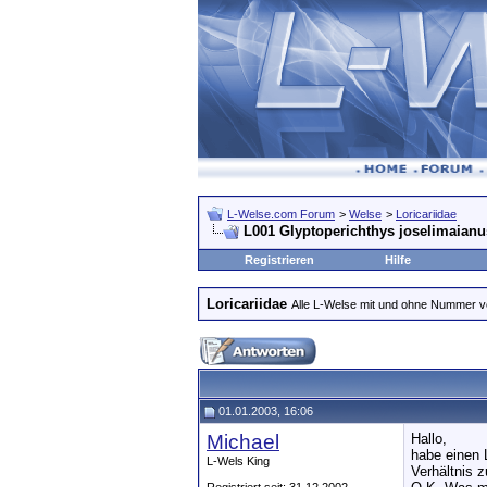
L-Welse.com Forum
>
Welse
>
Loricariidae
L001 Glyptoperichthys joselimaianu
Registrieren
Hilfe
Loricariidae
Alle L-Welse mit und ohne Nummer 
01.01.2003, 16:06
Michael
Hallo,
habe einen 
L-Wels King
Verhältnis 