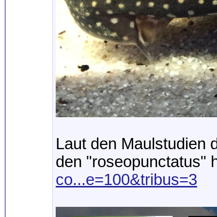
Laut den Maulstudien d
den "roseopunctatus" 
co...e=100&tribus=3