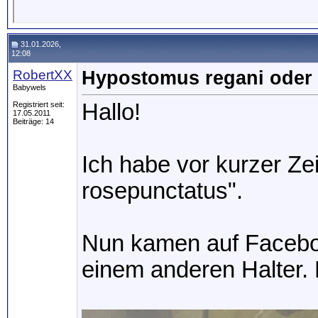
31.01.2026,
12:08
RobertXX
Hypostomus regani oder
Babywels
Hallo!
Registriert seit:
17.05.2011
Beiträge: 14
Ich habe vor kurzer Ze
rosepunctatus".
Nun kamen auf Faceboo
einem anderen Halter. 