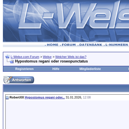
L-Welse.com Forum
>
Welse
>
Welcher Wels ist das?
Hypostomus regani oder roseopunctatus
Registrieren
Hilfe
Mitgliederliste
RobertXX
Hypostomus regani oder...
31.01.2026,
12:08