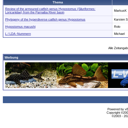
Thema
Review of the armoured catfish genus Hypostomus (Siluriformes:
MarkusK
Loricariidae) from the Parnaiba River basin
Phylogeny of the hyperdiverse catfish genus Hypostomus
Karsten S
Hypostomus macushi
Rolo
L / LDA -Nummern
Michael
Alle Zeitangab
Werbung
Powered by vBu
Copyright ©2000
©2003 - 2